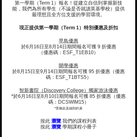
第一學期（Term 1）報名！
從建立自信到掌握新技
能，我們為所有學生（不論是否就讀英基學校）提供
最理想且全方位支援的學習環境。
重點及學習成果
現正提供第一學期（Term 1）特別優惠及折扣
01
在輔助下（或獨立地）仰浮及完成翻身
早鳥優惠
於6月16日至8月14日期間報名可獲 9 折優惠
02
在輔助下（或獨立地）完成翻身
（優惠碼：ESF_T1EB10）
03
於池邊將全身浸入水中（坐下或站立）
開學優惠
於8月15日至9月14日期間報名可獲 95 折優惠（優惠
04
碼：ESF_T1BTS5）
與家長分開
05
智新書院（Discovery College）獨家游泳優惠
增強自信心
*於6月16日至8月10日期間報名可獲 85 折優惠（優惠
碼：DCSWIM15）
*受條款及細則約束
按此
瀏覽
我們的課程列表
ESF EXPLORE
按此
瀏覽
學期課程小冊子
英基探新