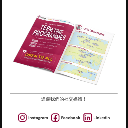
辦公室地址 (不提供查詢及報名服務)
香港北角
英皇道510號
港運大廈12樓
慈善機構註冊編號 : 91/4172
為什麼報讀英基
新聞與媒體
我們的團隊
投訴機制
追蹤我們的社交媒體！
上課地點
活動
朋友推薦計劃
常見問題
Instagram
Facebook
LinkedIn
政策與指引
職位空缺