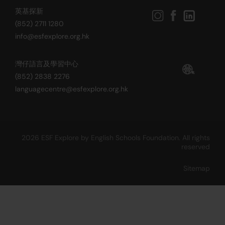
英基探新
(852) 2711 1280
info@esfexplore.org.hk
灣仔語言及學習中心
(852) 2838 2276
languagecentre@esfexplore.org.hk
2026 ESF Explore by English Schools Foundation. All rights
reserved
Sitemap