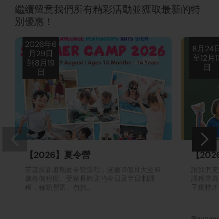
繼續留意我們所有精彩活動並獲取最新的特
別優惠！
2026年6
8月24
月29日
至12月1
到8月19
日
日
【2026】夏令營
【202
英基探新暑期夏令營課程，涵蓋13個月大至16
讓我們充
歲各個程度。受家長歡迎的全日及半日制課
課程專為
程，種類豐富。包括...
子獨特才
Playgro