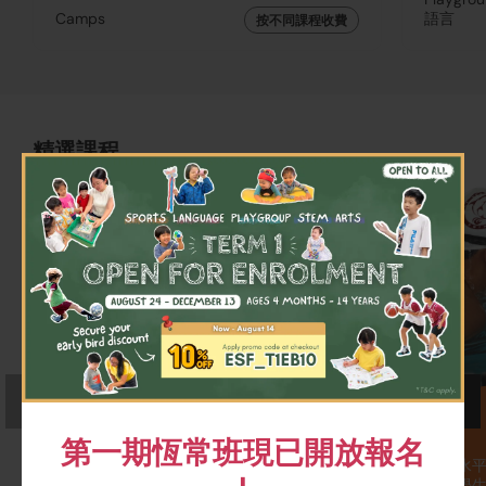
Camps
語言
按不同課程收費
精選課程
×
英文寫作班
英語游泳班
第一期恆常班現已開放報名
學生將透過有趣的創意寫作及學
適合所有年齡和水
習各種文本類型提升寫作技巧。
練貼身指導，助學