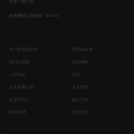
港運大廈12樓
慈善機構註冊編號 : 91/4172
為什麼報讀英基
新聞與媒體
我們的團隊
投訴機制
上課地點
活動
朋友推薦計劃
常見問題
政策與指引
職位空缺
課程年曆
設施預訂