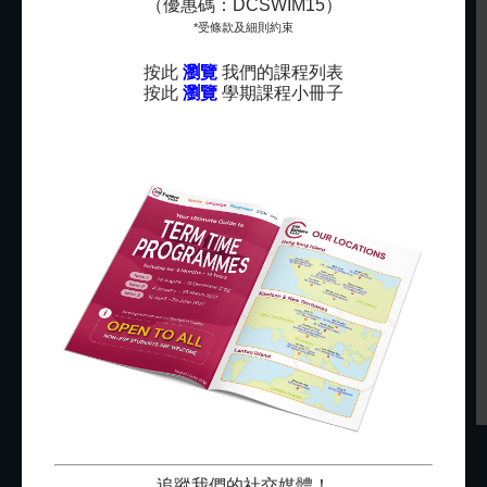
（優惠碼：DCSWIM15）
幼稚園英文班
*受條款及細則約束
Rayna已經參加了英基探新的英文班三年。最初我們為了
按此
瀏覽
我們的課程列表
提升她的英文程度報讀，現在不但愛上英文課，還不怕
按此
瀏覽
學期課程小冊子
用英文對話，是個意外的收穫。
Rayna
Rayna家長
追蹤我們的社交媒體！