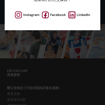
Instagram
Facebook
LinkedIn
ESF EXPLORE
英基探新
辦公室地址 (不提供查詢及報名服務)
香港北角
英皇道510號