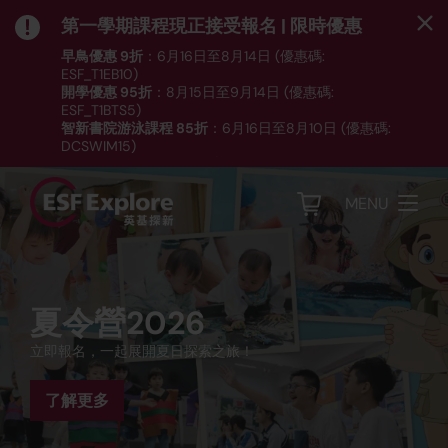
第一學期課程現正接受報名 | 限時優惠
早鳥優惠 9折
：6月16日至8月14日 (優惠碼:
ESF_T1EB10)
開學優惠 95折
：8月15日至9月14日 (優惠碼:
ESF_T1BTS5)
智新書院游泳課程 85折
：6月16日至8月10日 (優惠碼:
DCSWIM15)
*受條款及細則約束｜
按此
瀏覽課程列表
MENU
第一學期（8月至12月恆常
夏令營
夏季學院 (12-14歲)
夏令營2026
第一學期 現已接受報名
班)
開放予所有英基及非英基生、本地及海外學，由嬰兒至青少
專為渴望掌握升學及就業必備技能的中學生而設的課程。深入
立即報名，一起展開夏日探索之旅！
年，涵蓋遊戲小組、運動、語言、藝術及STEM等多個全日及半
瀏覽我們的課程目錄，挑選最適合你子女的活動！
探索不同行業，踏入編程、媒體、語言及公共演講的世界。
發掘興趣，強化所學。超過50種語文、運動、STEM及學前課
日營。
程供4個月到14歲報讀。
了解更多
了解更多
了解更多
了解更多
立即報名