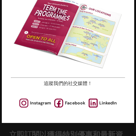
慈善機構註冊編號 : 91/4172
為什麼報讀英基
新聞與媒體
我們的團隊
投訴機制
上課地點
活動
朋友推薦計劃
常見問題
追蹤我們的社交媒體！
政策與指引
職位空缺
課程年曆
設施預訂
Instagram
Facebook
LinkedIn
立即訂閱以獲得特別優惠和最新資