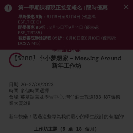
第一學期課程現正接受報名 | 限時優惠
早鳥優惠 9折
：6月16日至8月14日 (優惠碼:
ESF_T1EB10)
開學優惠 95折
：8月15日至9月14日 (優惠碼:
ESF_T1BTS5)
智新書院游泳課程 85折
：6月16日至8月10日 (優惠碼:
DCSWIM15)
*受條款及細則約束｜
按此
瀏覽課程列表
學前游戲小組
【$280】小小夢想家 - Messing Around
MENU
新年工作坊
日期: 26-27/01/2023
時間: 多個時間選擇
會場: 英基語言及學習中心, 灣仔莊士敦道183-187號德
業大廈2樓
新年快樂！透過這些專為我們最小的學生設計的有趣的中國
工作坊主題（6 至 18 個月）