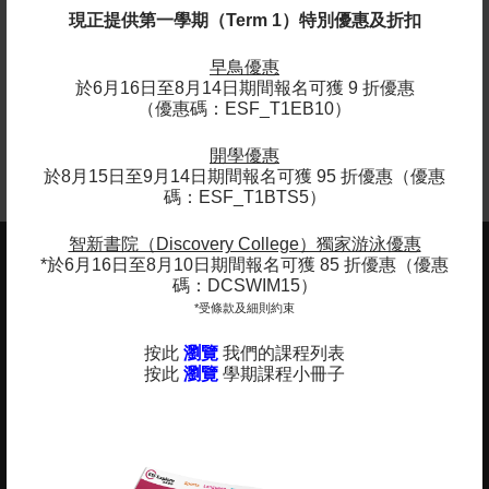
現正提供第一學期（Term 1）特別優惠及折扣
【$280】小小夢想家 - Messing Around
新年工作坊
早鳥優惠
於6月16日至8月14日期間報名可獲 9 折優惠
（優惠碼：ESF_T1EB10）
名額有限, 立即報名
開學優惠
於8月15日至9月14日期間報名可獲 95 折優惠（優惠
碼：ESF_T1BTS5）
智新書院（Discovery College）獨家游泳優惠
*於6月16日至8月10日期間報名可獲 85 折優惠（優惠
ESF EXPLORE
碼：DCSWIM15）
英基探新
*受條款及細則約束
按此
瀏覽
我們的課程列表
辦公室地址 (不提供查詢及報名服務)
按此
瀏覽
學期課程小冊子
香港北角
英皇道510號
港運大廈12樓