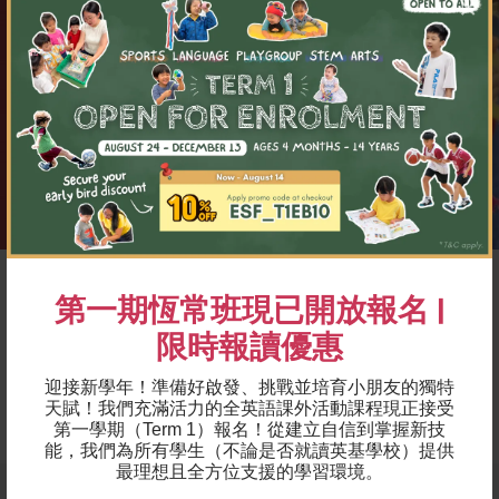
×
第一期恆常班現已開放報名 |
備註
限時報讀優惠
請帶上備用的換洗衣服和乾淨的毛巾，讓您的孩子之後
換上——他們真的會亂成一團！
迎接新學年！準備好啟發、挑戰並培育小朋友的獨特
天賦！我們充滿活力的全英語課外活動課程現正接受
第一學期（Term 1）報名！
從建立自信到掌握新技
能，我們為所有學生（不論是否就讀英基學校）提供
最理想且全方位支援的學習環境。