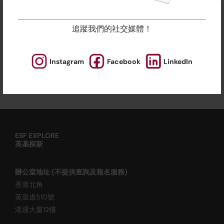
追蹤我們的社交媒體！
【西沙新校舍】開幕體驗日！
Instagram
Facebook
LinkedIn
名額有限
ESF EXPLORE
英基探新
辦公室地址 (不提供查詢及報名服務)
香港北角
英皇道510號
港運大廈12樓