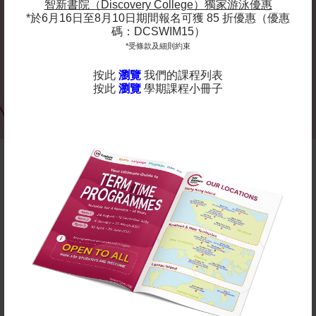
智新書院（Discovery College）獨家游泳優惠
*於6月16日至8月10日期間報名可獲 85 折優惠（優惠
碼：DCSWIM15）
*受條款及細則約束
按此
瀏覽
我們的課程列表
按此
瀏覽
學期課程小冊子
為甚麼選擇英基探新的學前課程?
我們的課程向所有學生開放（不論是否就讀英基學校均
可報名）。我們深信「遊戲」是幼兒發展與學習的基
石，因此，我們的教學法全面採用以遊戲為本及探究式
的學習模式，全方位啟發孩子的潛能。