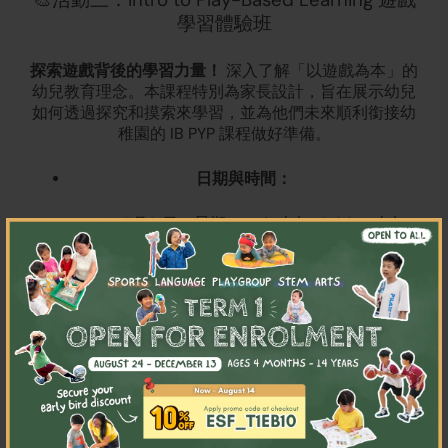
學習體驗班
探索遊戲背後的學習力量！
深入了解「以遊戲為本」的
幼兒教育理念。本課程特別為家長設計，旨在展示幼兒
如何透過探究和摸索來學習，並為他們未來順利銜接幼
稚園的 IB PYP 課程做好準備。
日期與時間：
7月21日（星期二）｜ 上午 10:00 – 上午
×
11:30（1.5小時）
7月29日（星期三）｜ 下午 2:00 – 下午
(兩節活動將帶給您全新體
3:30（1.5小時）
驗與啟發——歡迎報名一節或全部參與！)
對象年齡：
1.5 – 3歲
活動費用：
每節 $250