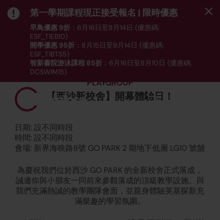
第一學期課程現正接受報名 | 限時優惠
早鳥優惠 9折
：6月16日至8月14日 (優惠碼:
ESF_T1EB10)
開學優惠 95折
：8月15日至9月14日 (優惠碼:
ESF_T1BTS5)
智新書院游泳課程 85折
：6月16日至8月10日 (優惠碼:
DCSWIM15)
*受條款及細則約束｜
按此
瀏覽課程列表
PLAYGROUP
【西沙新校舍】開幕體驗日！
MENU
日期: 設不同時段
時間: 設不同時段
會場: 新界海映路8號 GO PARK 2 期地下低層 LG10 號舖
為慶祝我們位於西沙 GO PARK 的全新校舍正式落成，
誠邀你與小朋友一同前來參觀落成的頂級教學設施、與
我們充滿熱誠的教學團隊會面，並親身體驗英基探新充
滿樂趣的學習氛圍。