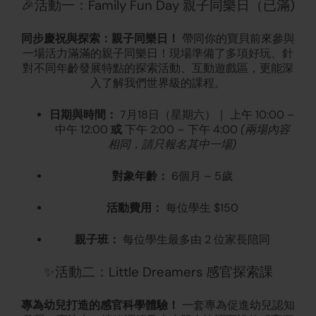
🎉活動一：Family Fun Day 親子同樂日（已滿)
同步慶祝與探索：親子同樂日！
帶同你的寶貝前來參與
一場活力滿滿的親子同樂日！現場準備了多項好玩、針
對不同年齡發展特點的探索活動、互動遊戲區，更能深
入了解我們世界級的課程。
日期與時間：
7月18日（星期六）｜ 上午 10:00 –
或
(兩場內容
中午 12:00
下午 2:00 – 下午 4:00
相同，請只報名其中一場)
對象年齡：
6個月 – 5歲
活動費用：
每位學生 $150
親子班：
每位學生最多由 2 位家長陪同
✨活動二：Little Dreamers 感官探索課
專為幼兒打造的感官科學體驗！
一套專為促進幼兒認知