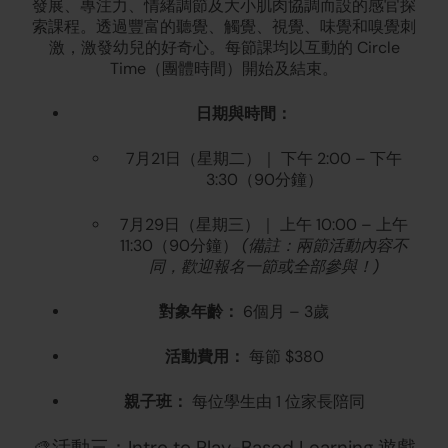
發展、專注力、情緒調節及大小肌肉協調而設的感官探
索課程。透過豐富的聽覺、觸覺、視覺、味覺和嗅覺刺
激，激發幼兒的好奇心。每節課均以互動的 Circle
Time（團體時間）開始及結束。
日期與時間：
7月21日（星期二）｜ 下午 2:00 – 下午
3:30（90分鐘）
7月29日（星期三）｜ 上午 10:00 – 上午
(備註：兩節活動內容不
11:30（90分鐘）
同，歡迎報名一節或全部參與！)
對象年齡：
6個月 – 3歲
活動費用：
每節 $380
親子班：
每位學生由 1 位家長陪同
🎨活動三：Intro to Play-Based Learning 遊戲