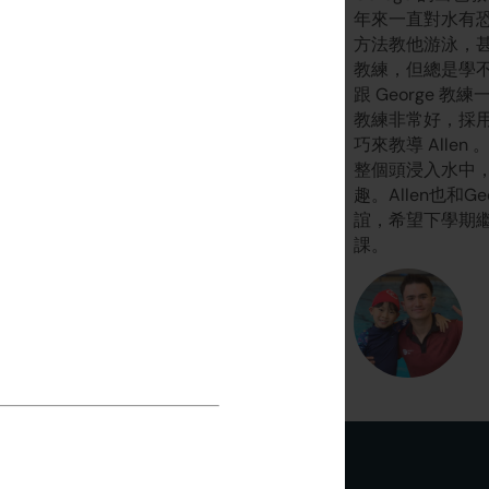
 Kilian 很喜歡上你的課，完全
年來一直對水有
離開。 無論身在何處，他都會支
方法教他游泳，
雄獅隊友而且一定會繼續踢足
教練，但總是學不會
我們將來回香港時，我們一定會
跟 George 教
。祝一切順利，保持聯繫！
教練非常好，採
巧來教導 Allen
整個頭浸入水中
趣。Allen也和G
誼，希望下學期
課。
Kilian
Kilian家長