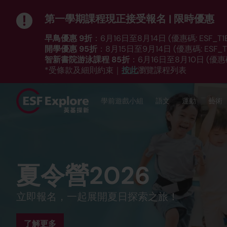
第一學期課程現正接受報名 | 限時優惠
早鳥優惠 9折
：6月16日至8月14日 (優惠碼: ESF_T1E
開學優惠 95折
：8月15日至9月14日 (優惠碼: ESF_T1
智新書院游泳課程 85折
：6月16日至8月10日 (優惠碼:
按此
*受條款及細則約束｜
瀏覽課程列表
學前遊戲小組
語文
運動
藝術
夏令營
夏季學院 (12-14歲)
夏令營2026
第一學期 現已接受
第一學期（8月至12
開放予所有英基及非英基生、本地及海外學，
專為渴望掌握升學及就業必備技能的中學生而
立即報名，一起展開夏日探索之旅！
瀏覽我們的課程目錄，挑選最適合你子女的活
發掘興趣，強化所學。超過50種語文、運動、S
言、藝術及STEM等多個全日及半日營。
體、語言及公共演講的世界。
了解更多
了解更多
立即報名