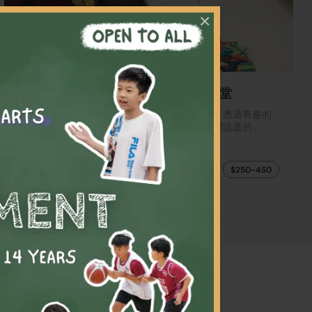
×
【$250-450】夏日學前遊戲班體驗堂
探索我們專為好奇寶寶設計的夏日學前遊戲班。透過有趣的
實踐活動，讓你的小寶貝體驗成長、變化與時間流逝的...
Playgroup
$250-450