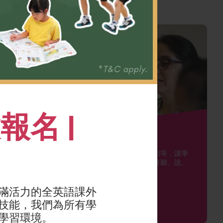
名 |
西班牙語
培養自
透過有趣的故事、遊戲、戲劇等，讓學
他們的社
生認識西班牙文化，同時培養聽、說、
讀、寫四大語言技能。
滿活力的全英語課外
技能，我們為所有學
學習環境。