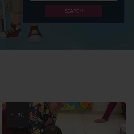
SEARCH
7，8月