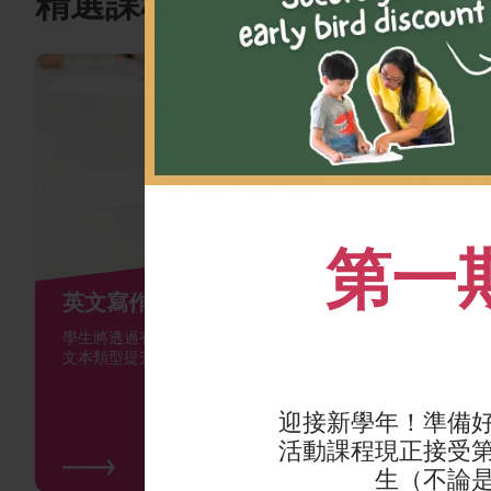
精選課程
第一
英文寫作班
英語游
學生將透過有趣的創意寫作及學習各種
適合所有
文本類型提升寫作技巧。
指導，助
術，設嬰
迎接新學年！準備
活動課程現正接受第一
生（不論