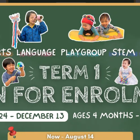
【2026】Term 1 現已接受報名
讓我們充滿活力的課程陪伴孩子迎接新學年！課程專為激發
潛能、挑戰自我，並培養每位孩子獨特才華而設計。
Playgroup
,
Sports
,
語言
按不同課程收費