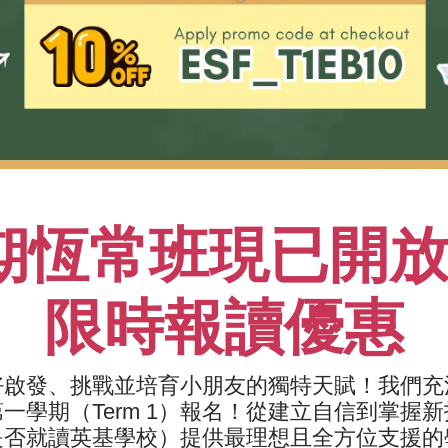
期恆常班現已開放報
泳班
英語學前班
限時報讀優惠
年齡和水平，由專業教練貼身
為孩子建立良好的學習基礎、
學生建立信心， 提升游泳技
信，並透過有趣的遊戲來提升
兒游泳班及成人班。
交及語言能力。
好啟發、挑戰並培育小朋友的獨特天賦！我們充
學期（Term 1）報名！
從建立自信到掌握新
是否就讀英基學校）提供最理想且全方位支援的