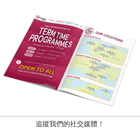
讀，現在不但愛上英文課，還不怕用英
的短，但
文對話，是個意外的收穫。
不捨得
持他的
球。當
來探你
Rayna
Rayna家長
追蹤我們的社交媒體！