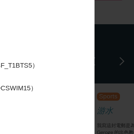
_T1BTS5）
CSWIM15）
游水
ch Jonathan 讓 Kilian 加入英
我寫這封電郵是
隊。雖然參加的時間比原先計劃
Geroge 的出色教