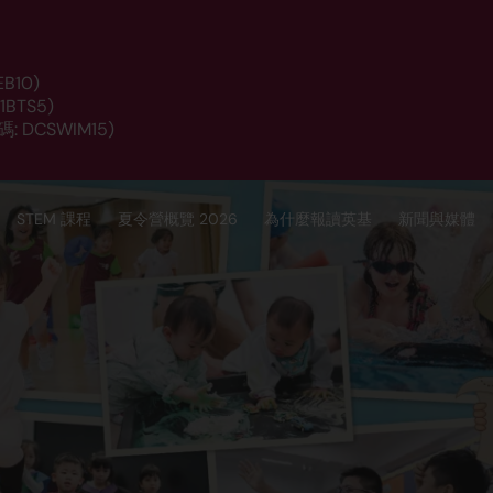
B10)
BTS5)
 DCSWIM15)
STEM 課程
夏令營概覽 2026
為什麼報讀英基
新聞與媒體
報名
月恆常班)
由嬰兒至青少年，涵蓋遊戲小組、運動、語
設的課程。深入探索不同行業，踏入編程、媒
動！
TEM及學前課程供4個月到14歲報讀。