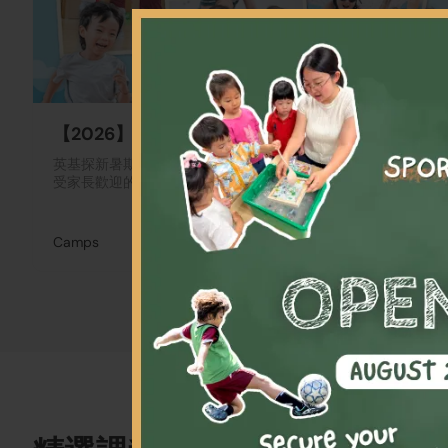
【2026】夏令營
英基探新暑期夏令營課程，涵蓋13個月大至16歲各個程度。
受家長歡迎的全日及半日制課程，種類豐富。包括...
Camps
按不同課程收費