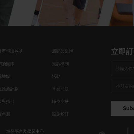
立即訂
什麼報讀英基
新聞與媒體
們的團隊
投訴機制
課地點
活動
友推薦計劃
常見問題
策與指引
職位空缺
程年曆
設施預訂
灣仔語言及學習中心