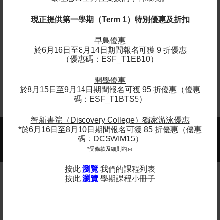
訓練。球隊教練非常專業優良，總是正面鼓
現正提供第一學期（Term 1）特別優惠及折扣
勵孩子，而英皇佐治五世學校是我們看過全
港設施最佳的學校。」
早鳥優惠
- 英皇佐治五世學校的學生家長
於6月16日至8月14日期間報名可獲 9 折優惠
（優惠碼：ESF_T1EB10）
開學優惠
於8月15日至9月14日期間報名可獲 95 折優惠（優惠
碼：ESF_T1BTS5）
智新書院（Discovery College）獨家游泳優惠
*於6月16日至8月10日期間報名可獲 85 折優惠（優惠
2025-2026年度課程現正接受報名 -
碼：DCSWIM15）
更多
查看課程年曆：
*受條款及細則約束
按此
瀏覽
我們的課程列表
按此
瀏覽
學期課程小冊子
備註
英基探新提供各種適合所有學齡的課程。 除體育課程和