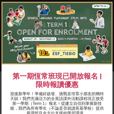
×
02
每名孩子均可使用一個足球，讓他們有更多
機會接觸足球
03
安全及符合年齡的競技水平
04
展示出基本控球技巧，傳球及接球
05
改善腳眼及手眼協調、反應能力及平衡
06
學習足球的基本規例
第一期恆常班現已開放報名 |
限時報讀優惠
實證
迎接新學年！準備好啟發、挑戰並培育小朋友的獨特
天賦！我們充滿活力的全英語課外活動課程現正接受
「經過多年持續不懈地參與英基獅王足球
第一學期（Term 1）報名！
從建立自信到掌握新技
隊，我們見證兒子於課後訓練課程至球手發
能，我們為所有學生（不論是否就讀英基學校）提供
展課程的成長，現在他會每週參與學院隊的
最理想且全方位支援的學習環境。