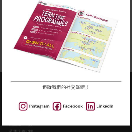
語言學習外，我們還設有藝術、STEM 和遊戲小組課
程。
在上面點擊「了解更多」查看我們的學期表。
所有課程都以堂數比例收費，隨時加入吧！
立即報名
追蹤我們的社交媒體！
ESF EXPLORE
英基探新
Instagram
Facebook
LinkedIn
辦公室地址 (不提供查詢及報名服務)
香港北角
英皇道510號
港運大廈12樓