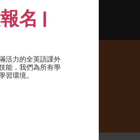
名 |
、平衡及協調能力
滿活力的全英語課外
技能，我們為所有學
學習環境。
(3號)