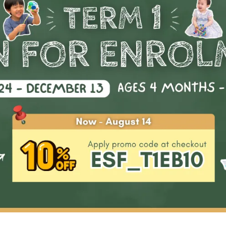
重點及學習成果
01
掌握及改善基礎籃球技巧
02
結交朋友、建立團隊精神及溝通
03
提高運動能力及促進基本的主要
04
掌握籃球詞彙的基礎知識