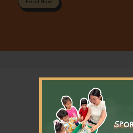
Enrol Now
本籃球
球的認
提升敏