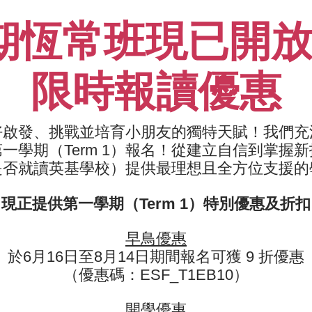
05
形成基本的盤球及射球姿勢
期恆常班現已開放報
06
學習基礎動作技巧，鍛煉敏捷性
限時報讀優惠
好啟發、挑戰並培育小朋友的獨特天賦！我們充
學期（Term 1）報名！
從建立自信到掌握新
是否就讀英基學校）提供最理想且全方位支援的
現正提供第一學期（Term 1）特別優惠及折扣
必需用品 : 籃球
早鳥優惠
於6月16日至8月14日期間報名可獲 9 折優惠
（優惠碼：ESF_T1EB10）
開學優惠