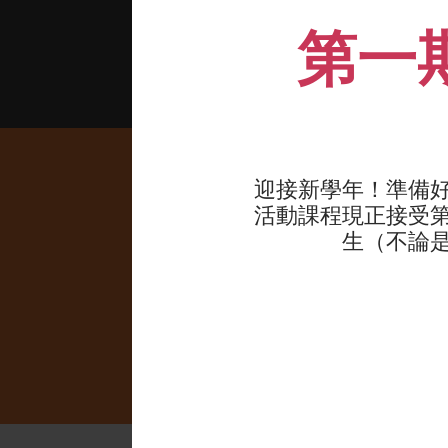
第一
迎接新學年！準備
活動課程現正接受第一
留意事項 :
生（不論