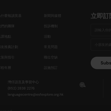
立即訂
為什麼報讀英基
新聞與媒體
我們的團隊
投訴機制
上課地點
活動
朋友推薦計劃
常見問題
政策與指引
職位空缺
課程年曆
設施預訂
灣仔語言及學習中心
(852) 2838 2276
languagecentre@esfexplore.org.hk