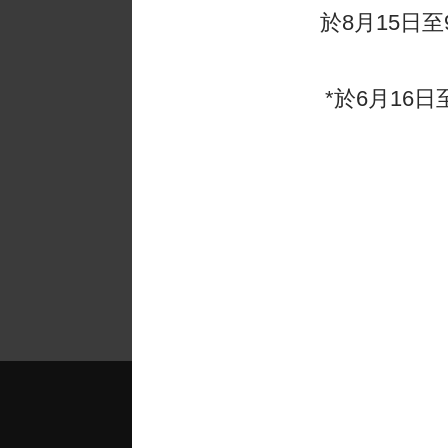
於8月15日至
「我很高
家長分享
*於6月16日
態度友善
- 九龍小學的學生家
2025-2026年度課程