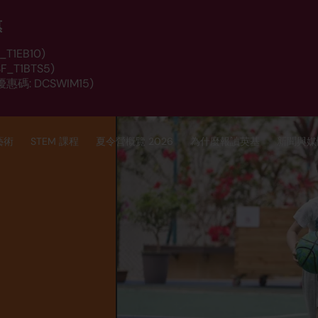
惠
T1EB10)
_T1BTS5)
惠碼: DCSWIM15)
藝術
STEM 課程
夏令營概覽 2026
為什麼報讀英基
新聞與媒