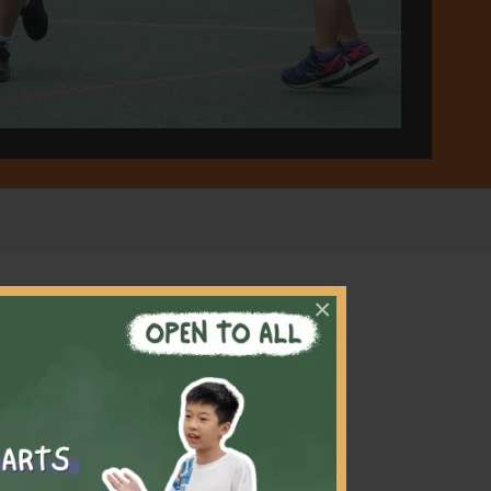
×
們對籃
，同時
，並改