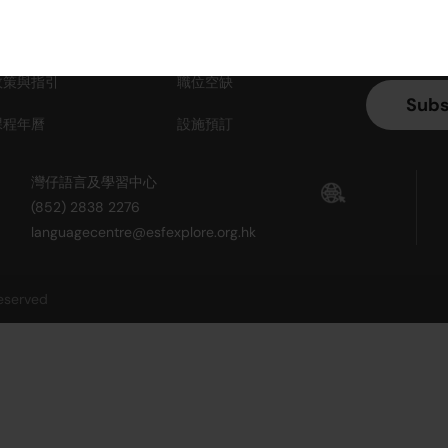
朋友推薦計劃
常見問題
政策與指引
職位空缺
課程年曆
設施預訂
灣仔語言及學習中心
(852) 2838 2276
languagecentre@esfexplore.org.hk
reserved