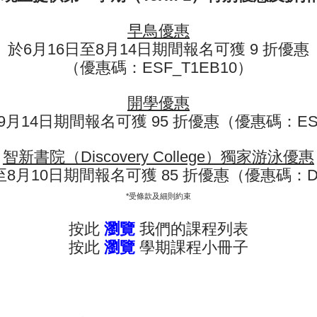
04
嘗試即興創作和設計的戲劇
早鳥優惠
05
於6月16日至8月14日期間報名可獲 9 折優惠
專注於您選擇的戲劇工藝，包括
景設計
（優惠碼：ESF_T1EB10）
06
參與期末表演
開學優惠
9月14日期間報名可獲 95 折優惠（優惠碼：ESF
智新書院（Discovery College）獨家游泳優惠
至8月10日期間報名可獲 85 折優惠（優惠碼：D
現正接受報名 - 查看課程年曆：
*受條款及細則約束
按此
瀏覽
我們的課程列表
按此
瀏覽
學期課程小冊子
註