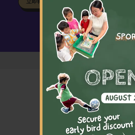
立即報名
釋放孩
讓年輕
讓他們