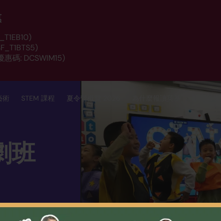
惠
T1EB10)
_T1BTS5)
惠碼: DCSWIM15)
藝術
STEM 課程
夏令營概覽 2026
為什麼報讀英基
新聞與媒
戲劇班