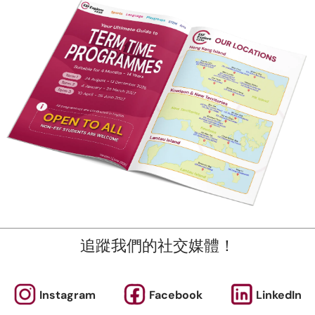
新
提供各種適合所有學齡的課程。 除體育課程和語言學習外，
、STEM 和遊戲小組課程。
點擊“了解更多”查看我們的學期表。
程按堂數比例收費，隨時加入吧！
即報名
追蹤我們的社交媒體！
立即訂
為什麼報讀英基
新聞與媒體
我們的團隊
投訴機制
Instagram
Facebook
LinkedIn
上課地點
活動