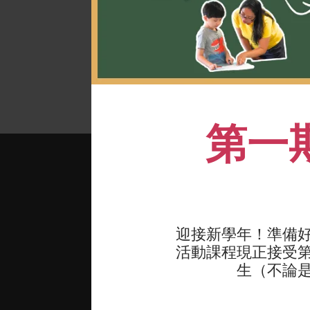
情
第一
迎接新學年！準備
活動課程現正接受第一
生（不論