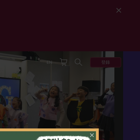
登錄
體
EN
×