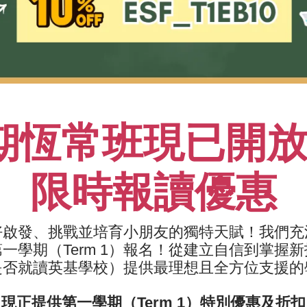
感表達方式，為學生在成長過程中發抒發情感和交流想法提供平
課程結束時，家長將獲邀出席觀賞學生的演出。
期恆常班現已開放報
限時報讀優惠
重點及學習成果
01
培養基礎戲劇技能，包括聲音投
好啟發、挑戰並培育小朋友的獨特天賦！我們充
學期（Term 1）報名！
從建立自信到掌握新
02
探索人物塑造和劇本閱讀
是否就讀英基學校）提供最理想且全方位支援的
03
單獨表演和參與集體表演
現正提供第一學期（Term 1）特別優惠及折扣