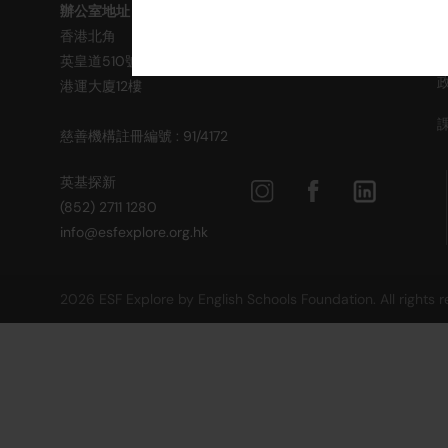
辦公室地址 (不提供查詢及報名服務)
香港北角
英皇道510號
港運大廈12樓
慈善機構註冊編號 : 91/4172
英基探新
(852) 2711 1280
info@esfexplore.org.hk
2026 ESF Explore by English Schools Foundation. All rights 