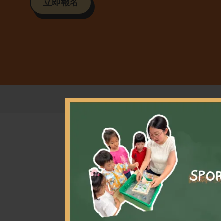
立即報名
尋求進
將專注
們將有
勵學員