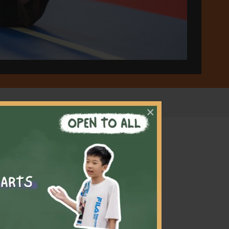
×
習過程中
時，他
活動鼓
僅會成