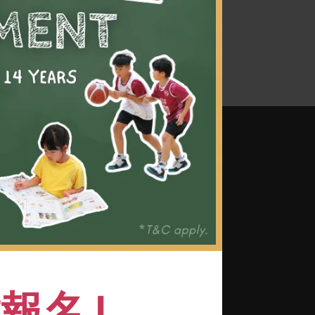
成功基礎
名 |
識體操術語