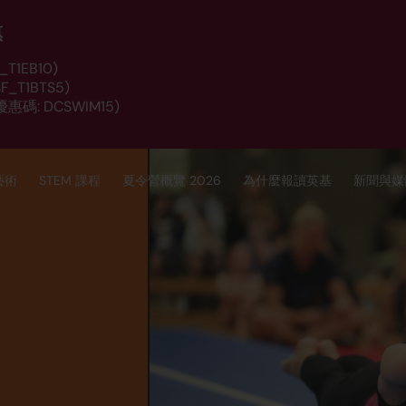
惠
T1EB10)
_T1BTS5)
惠碼: DCSWIM15)
藝術
STEM 課程
夏令營概覽 2026
為什麼報讀英基
新聞與媒