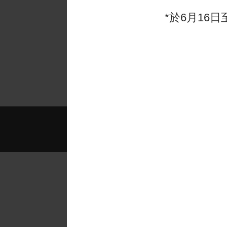
- 啟新書院的學生家
*於6月16日
2025-2026年度課程
備