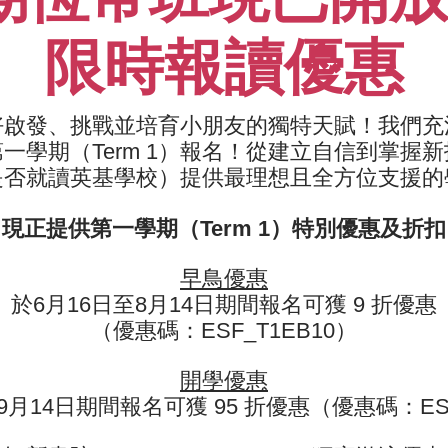
04
增強耐力，應對更長時間和具挑
限時報讀優惠
05
提高力量、靈活性和平衡力，以
06
培養積極的價值觀，例如團隊合
好啟發、挑戰並培育小朋友的獨特天賦！我們充
學期（Term 1）報名！
從建立自信到掌握新
07
透過體操訓練，學會尊重自己和
是否就讀英基學校）提供最理想且全方位支援的
現正提供第一學期（Term 1）特別優惠及折扣
早鳥優惠
於6月16日至8月14日期間報名可獲 9 折優惠
（優惠碼：ESF_T1EB10）
友善，而且擅長與孩子相處。我
開學優惠
9月14日期間報名可獲 95 折優惠（優惠碼：ESF