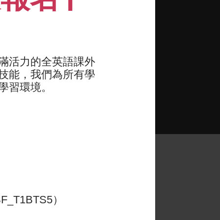
戰性的訓練
充滿力量和優雅的方式完成動作
作和毅力
滿活力的全英語課外
技能，我們為所有學
他人，並從中成長
學習環境。
對他非常滿
_T1BTS5）