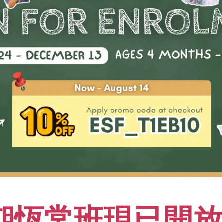
為一名更有技巧的體操運動員，還會變得更有自信。
重點及學習成果
01
在學習基本技能的過程中，定下
02
掌握精準的技術
期恆常班現已開放報
03
學習與教練和隊員溝通，以及認