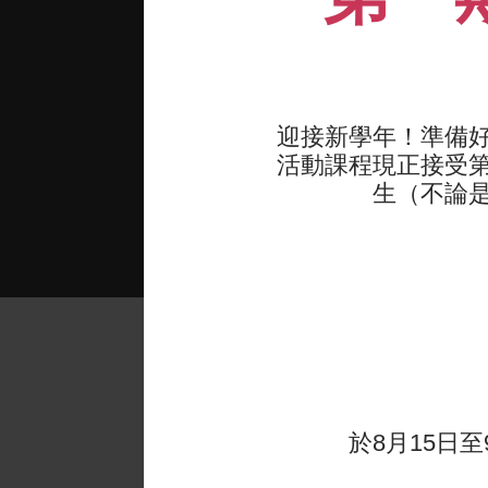
迎接新學年！準備
活動課程現正接受第一
生（不論
教練相當
實證
意。」
於8月15日至