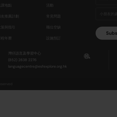
上課地點
活動
朋友推薦計劃
常見問題
政策與指引
職位空缺
課程年曆
設施預訂
灣仔語言及學習中心
(852) 2838 2276
languagecentre@esfexplore.org.hk
reserved