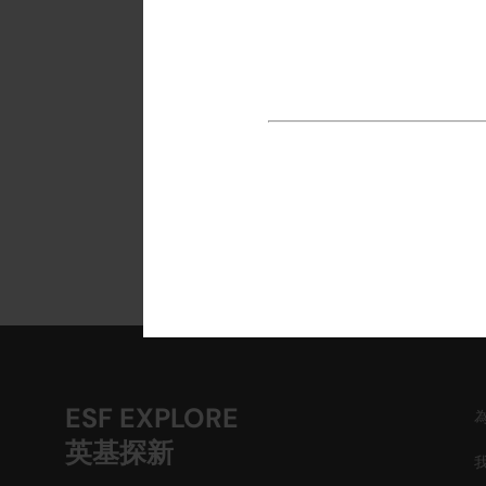
英基探
學習外
在上面
所有課
立
ESF EXPLORE
英基探新