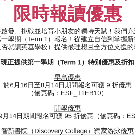
限時報讀優惠
目標
04
鎩練敏捷度，力量，專注力，靈
好啟發、挑戰並培育小朋友的獨特天賦！我們充
05
在挑戰來增強信心和成就感
學期（Term 1）報名！
從建立自信到掌握新
是否就讀英基學校）提供最理想且全方位支援的
現正提供第一學期（Term 1）特別優惠及折扣
早鳥優惠
於6月16日至8月14日期間報名可獲 9 折優惠
（優惠碼：ESF_T1EB10）
r the streamlining of age gr
開學優惠
er. Having the same age/skil
9月14日期間報名可獲 95 折優惠（優惠碼：ESF
lass worked better."
智新書院（Discovery College）獨家游泳優惠