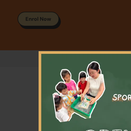
Enrol Now
本課將
透過團
練學員