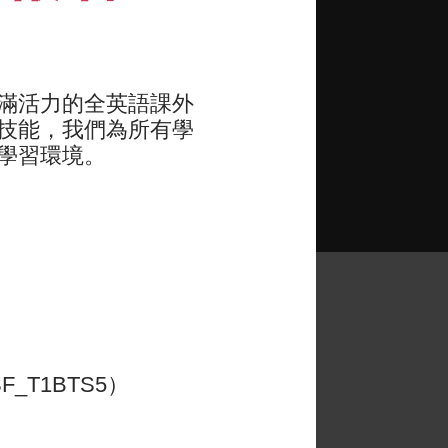
活性及意志力，打下成功的基礎
滿活力的全英語課外
技能，我們為所有學
學習環境。
oups worked
l level and
_T1BTS5）