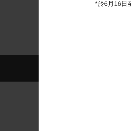
*於6月16日
- Parent, South Isl
2025-2026年度課程
備
英基探