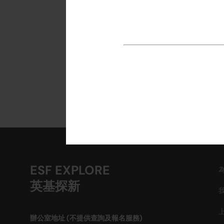
有藝術
在上面
所有課
立
ESF EXPLORE
英基探新
辦公室地址 (不提供查詢及報名服務)