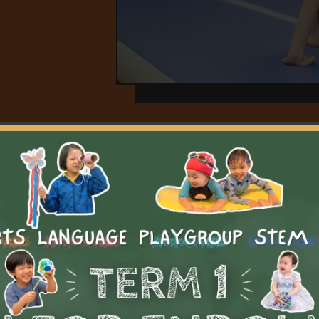
Overview
重點及學習成果
Testimonials
備註
Overview
令學員的技術更上一層樓，包括展示其體操技巧。訓練將融入音
隊合作和比賽常強化訓練。學員不但能在比賽中獲得寶貴經驗，
跟隨音樂自信地完成動作。學員的努力將得到回報，並在公平競
賽中，幫助學員好好發揮。