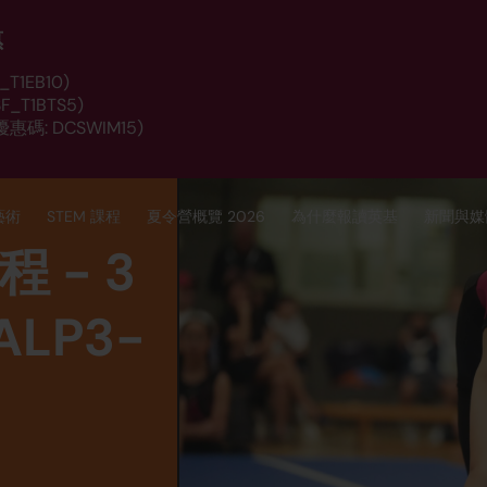
惠
T1EB10)
_T1BTS5)
惠碼: DCSWIM15)
藝術
STEM 課程
夏令營概覽 2026
為什麼報讀英基
新聞與媒
 - 3
ALP3-