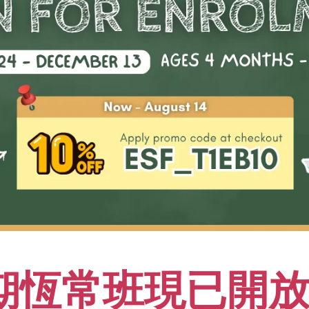
重點及學習成果
01
透過小班授課體驗個人化的訓練
02
不但掌握體操技術，更可以提升
期恆常班現已開放報
隊合作
03
透過不同訓練和經驗豐富的教練