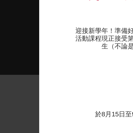
迎接新學年！準備
活動課程現正接受第一
生（不論
"This yea
Testimonials
much bett
於8月15日至
smaller c