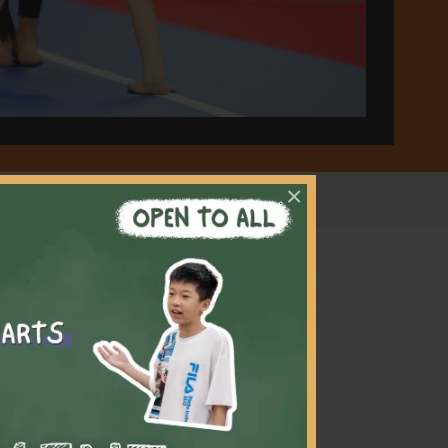
×
樂，並
更能訓
爭及比