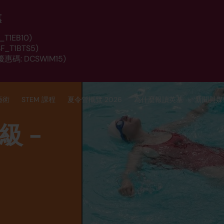
惠
T1EB10)
_T1BTS5)
惠碼: DCSWIM15)
藝術
STEM 課程
夏令營概覽 2026
為什麼報讀英基
新聞與媒
級 -