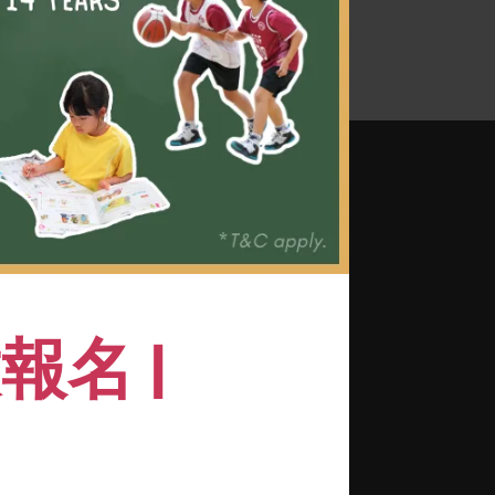
名 |
維持舒適放鬆的姿勢
少兩種泳姿的基本技巧
技術及有效的游泳技巧