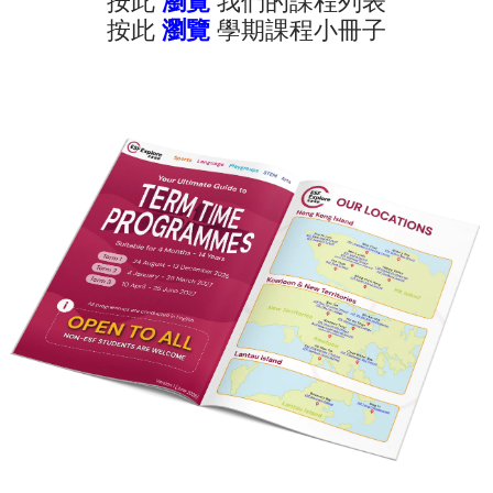
按此
瀏覽
我們的課程列表
按此
瀏覽
學期課程小冊子
現正接受報名 - 查看課程年曆：
註
新提供各種適合所有學齡的課程。 除體育課程和語言學習外，
、STEM 和遊戲小組課程。
點擊“了解更多”查看我們的學期表。
程按堂數比例收費，隨時加入吧！
即報名