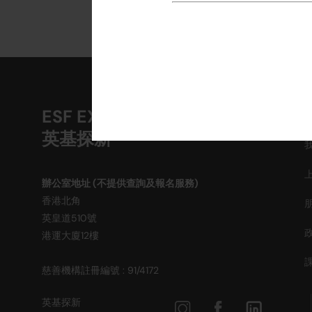
ESF EXPLORE
英基探新
辦公室地址 (不提供查詢及報名服務)
香港北角
英皇道510號
港運大廈12樓
慈善機構註冊編號 : 91/4172
英基探新