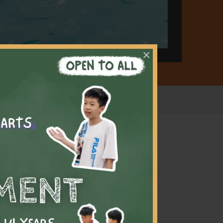
×
識，幫
程均於