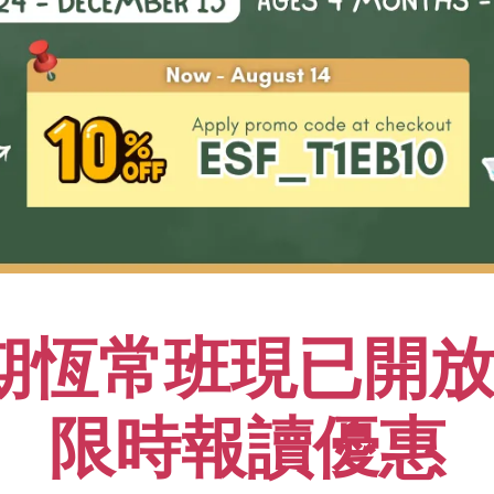
重點及學習成果
01
熟習基本的水上自救及求生技巧
02
期恆常班現已開放報
習慣水中環境，並在水中浮起時
03
在自由式、蛙式及背泳中學習最
限時報讀優惠
04
透過基本訓練，學習及掌握良好