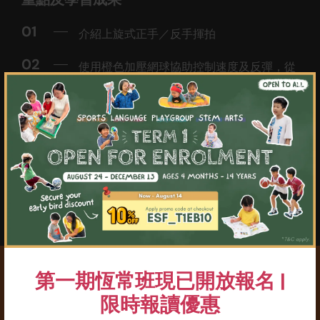
01
介紹上旋式正手／反手揮拍
02
使用橙色加壓網球協助控制速度及反彈，從
而延長對打時間及增進技巧
×
03
參與英基橙色級別賽事
04
加入上旋以改善正手及反手揮拍技巧
05
學習於計分比賽中進行基本對打
06
以上手式發球開局
第一期恆常班現已開放報名 |
限時報讀優惠
必需用品 : 網球拍