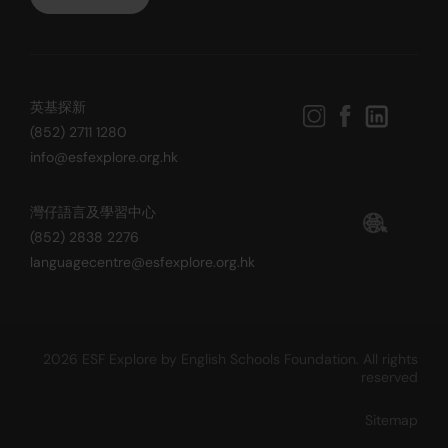
英基探新
(852) 2711 1280
info@esfexplore.org.hk
灣仔語言及學習中心
(852) 2838 2276
languagecentre@esfexplore.org.hk
2026 ESF Explore by English Schools Foundation. All rights
reserved
Sitemap