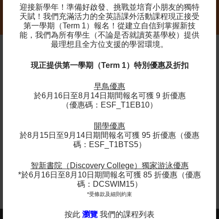
迎接新學年！準備好啟發、挑戰並培育小朋友的獨特
天賦！我們充滿活力的全英語課外活動課程現正接受
第一學期（Term 1）報名！
從建立自信到掌握新技
能，我們為所有學生（不論是否就讀英基學校）提供
最理想且全方位支援的學習環境。
現正提供第一學期（Term 1）特別優惠及折扣
實證
早鳥優惠
「我的孖生兒子各自加入英基的網球隊已有
於6月16日至8月14日期間報名可獲 9 折優惠
一年半，現在每逢週末，我們全家可以一起
（優惠碼：ESF_T1EB10）
外出對打及進行小型球賽，共渡美好時
光！」
開學優惠
於8月15日至9月14日期間報名可獲 95 折優惠（優惠
- Jun
碼：ESF_T1BTS5）
智新書院（Discovery College）獨家游泳優惠
*於6月16日至8月10日期間報名可獲 85 折優惠（優惠
碼：DCSWIM15）
*受條款及細則約束
按此
瀏覽
我們的課程列表