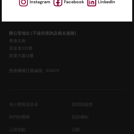
Instagram
Facebook
LinkedIn
ESF EXPLORE
英基探新
辦公室地址 (不提供查詢及報名服務)
香港北角
英皇道510號
港運大廈12樓
慈善機構註冊編號 : 91/4172
為什麼報讀英基
新聞與媒體
我們的團隊
投訴機制
上課地點
活動