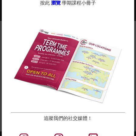
按此
瀏覽
學期課程小冊子
2025-2026年度課程現正接受報名 -
更多
查看課程年曆：
備註
英基探新提供各種適合所有學齡的課程。 除體育課程和
語言學習外，我們還設有藝術、STEM 和遊戲小組課
程。
在上面點擊「了解更多」查看我們的學期表。
所有課程都以堂數比例收費，隨時加入吧！
立即報名
追蹤我們的社交媒體！