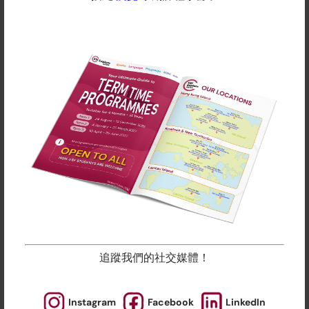
基礎英文班 (12+)
多個上課地點
語文提升
$3512 /
12 - 14
$4390
本課程僅適合只有非常基礎英語程度者的初
學者。如果你的子女已掌握英語基礎並尋求
更進階的課程，請報讀其他英基探新的英語
課程。 此課程為基本文法規則的理解和應用
打下紮實的基礎。學生將透過一系列寫作和
口語活動來學習句子結構和文法，以提升英
語溝通能力。課程亦涵蓋正式和非正式場合
中不同生活場景的日常英語。其中包括海外
旅行必備英語和基本電子郵件英語。
追蹤我們的社交媒體！
查詢
Instagram
Facebook
LinkedIn