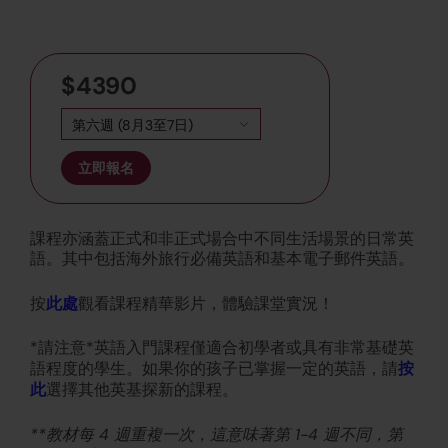
$4390
第六週 (8月3至7日)
立即報名
課程亦涵蓋正式和非正式場合中不同生活場景的日常英
語。其中包括海外旅行必備英語和基本電子郵件英語。
此處
按
觀看課程精華影片，體驗課堂實況！
*請注意*英語入門課程僅適合初學者或具有非常基礎英
按
語程度的學生。如果你的孩子已掌握一定的英語，請
此
選擇其他英基探新的課程。
**教材每 4 週重複一次，這意味著第 1-4 週不同，第