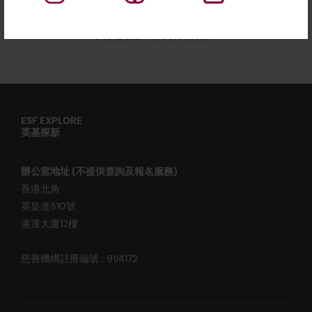
發送電子郵件至
info@esfexplore.org.hk
或致電我們的
熱線 2711 1280。
我們的團隊將與你聯繫。
ESF EXPLORE
英基探新
辦公室地址 (不提供查詢及報名服務)
香港北角
英皇道510號
港運大廈12樓
慈善機構註冊編號 : 91/4172