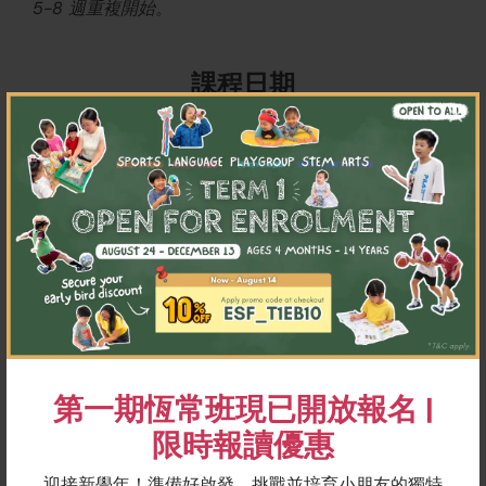
5-8 週重複開始。
課程日期
×
第六週
8月3至7日
$4390
立即報名
相關課程
第一期恆常班現已開放報名 |
限時報讀優惠
迎接新學年！準備好啟發、挑戰並培育小朋友的獨特