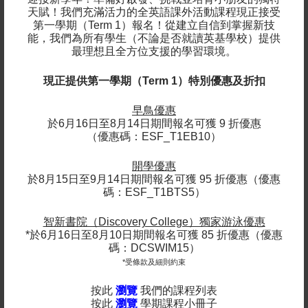
天賦！我們充滿活力的全英語課外活動課程現正接受
第一學期（Term 1）報名！
從建立自信到掌握新技
能，我們為所有學生（不論是否就讀英基學校）提供
最理想且全方位支援的學習環境。
法語奇遇記
現正提供第一學期（Term 1）特別優惠及折扣
英皇佐治五世學校
語文提升
早鳥優惠
12 - 14
$3900
於6月16日至8月14日期間報名可獲 9 折優惠
課程針對12至14歲的中學生設計，旨在透過
（優惠碼：ESF_T1EB10）
安托萬·德·聖艾修伯里的探險家與冒險家形
象，讓他們認識法語與法語文化。在這個沉
開學優惠
浸式課程中，學生將學習核心詞彙與短語，
於8月15日至9月14日期間報名可獲 95 折優惠（優惠
於生動互動的環境中提升溝通能力。
碼：ESF_T1BTS5）
智新書院（Discovery College）獨家游泳優惠
*於6月16日至8月10日期間報名可獲 85 折優惠（優惠
碼：DCSWIM15）
*受條款及細則約束
按此
瀏覽
我們的課程列表
按此
瀏覽
學期課程小冊子