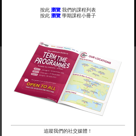
08
安全且衛生的環境
按此
瀏覽
我們的課程列表
按此
瀏覽
學期課程小冊子
2025-2026年度課程現正接受報名 -
更多
查看課程年曆：
備註
英基運動及語言提供各種適合所有學齡的課程。 除體育
課程和語言學習外，我們亦設有藝術、STEM 和遊戲小
組課程。
在上面點擊“了解更多”查看我們的學期表。
所有課程按堂數比例收費，隨時加入吧！
立即報名
追蹤我們的社交媒體！