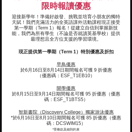
限時報讀優惠
迎接新學年！準備好啟發、挑戰並培育小朋友的獨特
天賦！我們充滿活力的全英語課外活動課程現正接受
重點及學習成果
第一學期（Term 1）報名！
從建立自信到掌握新技
能，我們為所有學生（不論是否就讀英基學校）提供
最理想且全方位支援的學習環境。
01
小班教學
現正提供第一學期（Term 1）特別優惠及折扣
02
Key Person approach
早鳥優惠
03
沉浸式語文學習
於6月16日至8月14日期間報名可獲 9 折優惠
（優惠碼：ESF_T1EB10）
04
建立自信和培養獨立能力
開學優惠
於8月15日至9月14日期間報名可獲 95 折優惠（優惠
05
與家長保持緊密溝通
碼：ESF_T1BTS5）
06
每星期網上更新進展
智新書院（Discovery College）獨家游泳優惠
*於6月16日至8月10日期間報名可獲 85 折優惠（優惠
07
碼：DCSWIM15）
雙語學習 - 英語和普通話
*受條款及細則約束