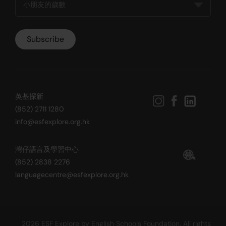
英基探新
(852) 2711 1280
info@esfexplore.org.hk
灣仔語言及學習中心
(852) 2838 2276
languagecentre@esfexplore.org.hk
2026 ESF Explore by English Schools Foundation. All rights