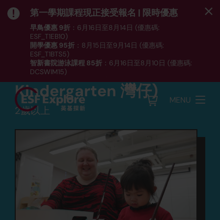
第一學期課程現正接受報名 | 限時優惠
早鳥優惠 9折
：6月16日至8月14日 (優惠碼:
ESF_T1EB10)
開學優惠 95折
：8月15日至9月14日 (優惠碼:
遊戲組
ESF_T1BTS5)
智新書院游泳課程 85折
：6月16日至8月10日 (優惠碼:
英語學前準備班 (Pre-
DCSWIM15)
*受條款及細則約束｜
按此
瀏覽課程列表
Kindergarten 灣仔)
MENU
2歲以上