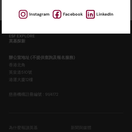
Instagram
Facebook
LinkedIn
ESF EXPLORE
英基探新
辦公室地址 (不提供查詢及報名服務)
香港北角
英皇道510號
港運大廈12樓
慈善機構註冊編號 : 91/4172
為什麼報讀英基
新聞與媒體