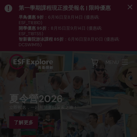
第一學期課程現正接受報名 | 限時優惠
早鳥優惠 9折
：6月16日至8月14日 (優惠碼:
ESF_T1EB10)
開學優惠 95折
：8月15日至9月14日 (優惠碼:
ESF_T1BTS5)
智新書院游泳課程 85折
：6月16日至8月10日 (優惠碼:
DCSWIM15)
*受條款及細則約束｜
按此
瀏覽課程列表
MENU
第一學期（8月至12月恆常
夏令營
夏季學院 (12-14歲)
夏令營2026
第一學期 現已接受報名
班)
開放予所有英基及非英基生、本地及海外學，由嬰兒至青少
專為渴望掌握升學及就業必備技能的中學生而設的課程。深入
立即報名，一起展開夏日探索之旅！
年，涵蓋遊戲小組、運動、語言、藝術及STEM等多個全日及半
瀏覽我們的課程目錄，挑選最適合你子女的活動！
探索不同行業，踏入編程、媒體、語言及公共演講的世界。
發掘興趣，強化所學。超過50種語文、運動、STEM及學前課
日營。
程供4個月到14歲報讀。
了解更多
了解更多
了解更多
了解更多
立即報名