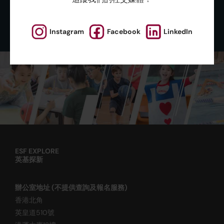
Instagram
Facebook
LinkedIn
ESF EXPLORE
英基探新
辦公室地址 (不提供查詢及報名服務)
香港北角
英皇道510號