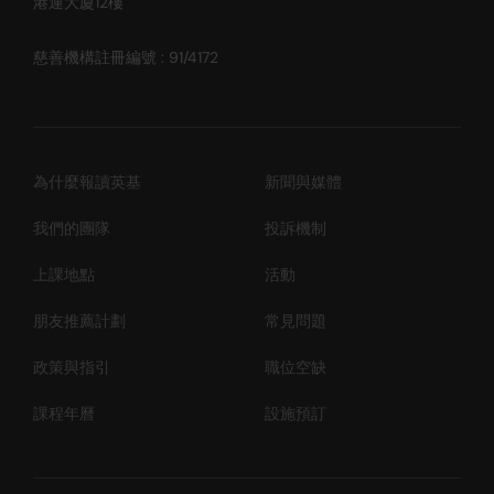
港運大廈12樓
慈善機構註冊編號 : 91/4172
為什麼報讀英基
新聞與媒體
我們的團隊
投訴機制
上課地點
活動
朋友推薦計劃
常見問題
政策與指引
職位空缺
課程年曆
設施預訂