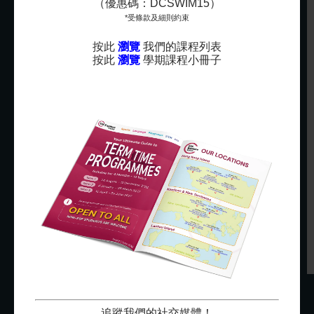
（優惠碼：DCSWIM15）
幼稚園英文班
*受條款及細則約束
Rayna已經參加了英基探新的英文班三年。最初我們為了
按此
瀏覽
我們的課程列表
提升她的英文程度報讀，現在不但愛上英文課，還不怕
按此
瀏覽
學期課程小冊子
用英文對話，是個意外的收穫。
Rayna
Rayna家長
追蹤我們的社交媒體！