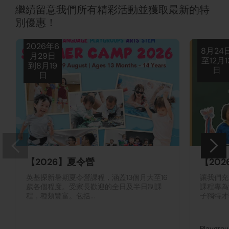
繼續留意我們所有精彩活動並獲取最新的特
別優惠！
2026年6
8月24
月29日
至12月1
到8月19
日
日
【2026】夏令營
【202
英基探新暑期夏令營課程，涵蓋13個月大至16
讓我們充
歲各個程度。受家長歡迎的全日及半日制課
課程專為
程，種類豐富。包括...
子獨特才
Playgro