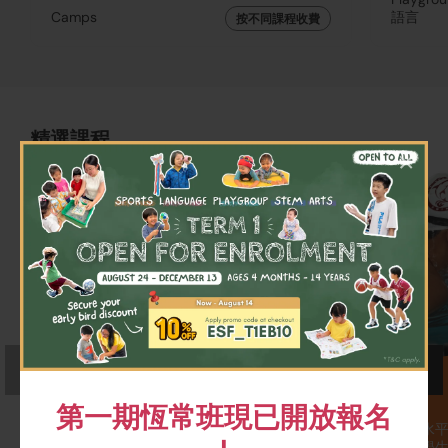
Camps
語言
按不同課程收費
精選課程
×
英文寫作班
英語游泳班
第一期恆常班現已開放報名
學生將透過有趣的創意寫作及學
適合所有年齡和水
習各種文本類型提升寫作技巧。
練貼身指導，助學