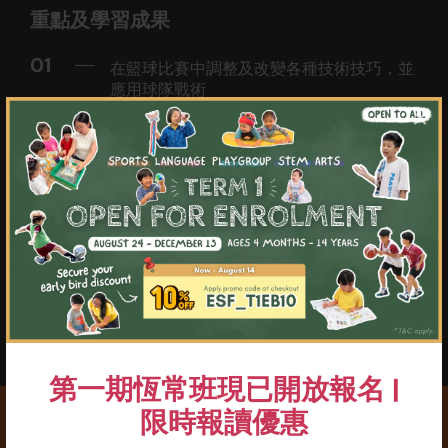
重點及學習成果
01
在籃球比賽中調整及改變各種技術技巧，並
應用球隊戰術
×
02
制定籃球比賽的球員位置、團隊策略及分析
03
更深入認識及了解籃球訓練方法
04
更深入學習高水平的籃球進攻方式或籃下終
結戰術
05
進一步學習規劃技巧及策略制定
06
加深對籃球規例的了解，以擔任比賽裁判
第一期恆常班現已開放報名 |
限時報讀優惠