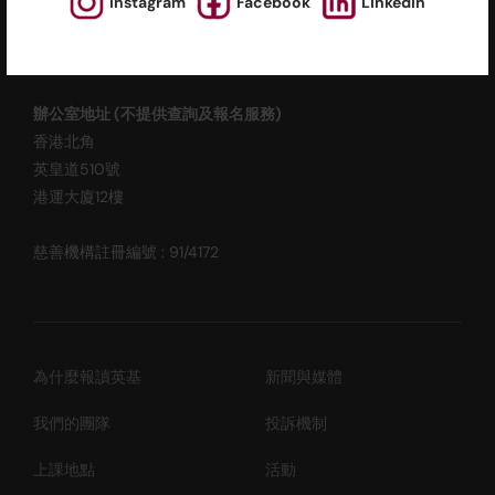
Instagram
Facebook
LinkedIn
ESF EXPLORE
英基探新
辦公室地址 (不提供查詢及報名服務)
香港北角
英皇道510號
港運大廈12樓
慈善機構註冊編號 : 91/4172
為什麼報讀英基
新聞與媒體
我們的團隊
投訴機制
上課地點
活動