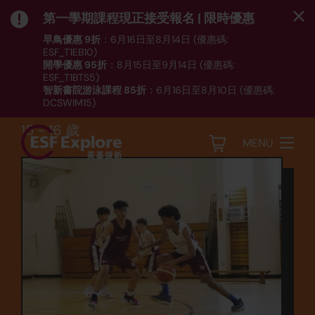
第一學期課程現正接受報名 | 限時優惠
早鳥優惠 9折
：6月16日至8月14日 (優惠碼:
ESF_T1EB10)
開學優惠 95折
：8月15日至9月14日 (優惠碼:
運動
ESF_T1BTS5)
智新書院游泳課程 85折
：6月16日至8月10日 (優惠碼:
籃球 (BB6)
DCSWIM15)
*受條款及細則約束｜
按此
瀏覽課程列表
15 - 16 歲
MENU