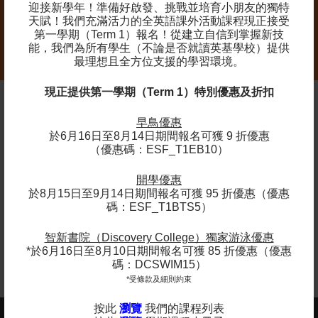
迎接新學年！準備好啟發、挑戰並培育小朋友的獨特
必需用品 : 籃球(5號)
天賦！我們充滿活力的全英語課外活動課程現正接受
第一學期（Term 1）報名！
從建立自信到掌握新技
能，我們為所有學生（不論是否就讀英基學校）提供
最理想且全方位支援的學習環境。
現正提供第一學期（Term 1）特別優惠及折扣
早鳥優惠
家長分享
於6月16日至8月14日期間報名可獲 9 折優惠
（優惠碼：ESF_T1EB10）
「我的兒子非常喜歡上課！他亦結識了不少
朋友。」
開學優惠
於8月15日至9月14日期間報名可獲 95 折優惠（優惠
- 西島中學的學生家長
碼：ESF_T1BTS5）
智新書院（Discovery College）獨家游泳優惠
*於6月16日至8月10日期間報名可獲 85 折優惠（優惠
碼：DCSWIM15）
*受條款及細則約束
按此
瀏覽
我們的課程列表