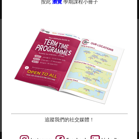
2025-2026年度課程現正接受報名 -
按此
瀏覽
學期課程小冊子
更多
查看課程年曆：
備註
英基
探新
提供各種適合所有學齡的課程。 除體育課程和
語言學習外，我們亦設有藝術、STEM 和遊戲小組課
程。
在上面點擊“了解更多”查看我們的學期表。
所有課程按堂數比例收費，隨時加入吧！
立即報名
追蹤我們的社交媒體！