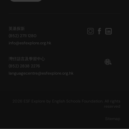
英基探新
(852) 2711 1280
info@esfexplore.org.hk
灣仔語言及學習中心
(852) 2838 2276
languagecentre@esfexplore.org.hk
2026 ESF Explore by English Schools Foundation. All rights
reserved
Sitemap