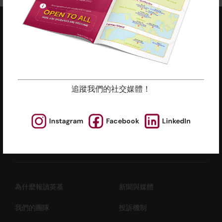
ESF EXPLORE
英基探新
辦公室地址 (不提供查詢及報名服務)
香港北角
追蹤我們的社交媒體！
英皇道510號
港運大廈12樓
Instagram
Facebook
LinkedIn
慈善機構註冊編號 : 91/4172
為什麼報讀英基
新聞與媒體
我們的團隊
投訴機制