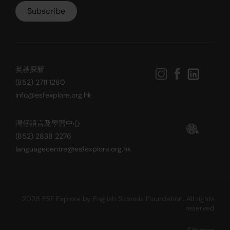
英基探新
(852) 2711 1280
info@esfexplore.org.hk
灣仔語言及學習中心
(852) 2838 2276
languagecentre@esfexplore.org.hk
2026 ESF Explore by English Schools Foundation. All rights
reserved