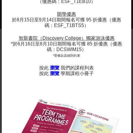
（優惠碼：ESF_T1EB10）
2025-2026年度課程現正接受報名 -
開學優惠
更多
查看課程年曆：
於8月15日至9月14日期間報名可獲 95 折優惠（優惠
碼：ESF_T1BTS5）
智新書院（Discovery College）獨家游泳優惠
*於6月16日至8月10日期間報名可獲 85 折優惠（優惠
備註
碼：DCSWIM15）
*受條款及細則約束
英基探新提供各種適合所有學齡的課程。 除體育課程和
按此
瀏覽
我們的課程列表
語言學習外，我們還設有藝術、STEM 和遊戲小組課
按此
瀏覽
學期課程小冊子
程。
在上面點擊「了解更多」查看我們的學期表。
所有課程都以堂數比例收費，隨時加入吧！
立即報名