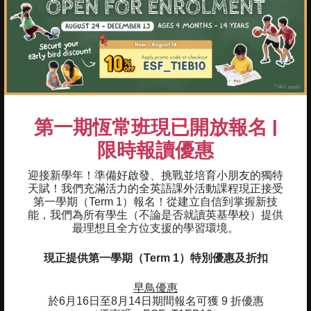
重點及學習成果
第一期恆常班現已開放報名 |
01
培養基礎戲劇技能，包括聲音投射、發音、
表達和演示
限時報讀優惠
02
探索人物塑造和劇本閱讀
迎接新學年！準備好啟發、挑戰並培育小朋友的獨特
天賦！我們充滿活力的全英語課外活動課程現正接受
03
第一學期（Term 1）報名！
從建立自信到掌握新技
單獨表演和參與集體表演
能，我們為所有學生（不論是否就讀英基學校）提供
最理想且全方位支援的學習環境。
04
專注於您選擇的戲劇工藝，包括道具製作、
宣傳、服裝設計和佈景設計
現正提供第一學期（Term 1）特別優惠及折扣
05
參與期末表演
早鳥優惠
於6月16日至8月14日期間報名可獲 9 折優惠