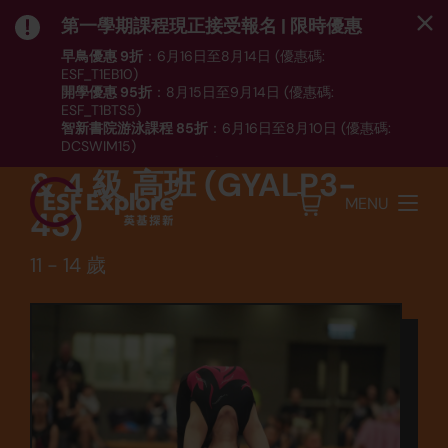
第一學期課程現正接受報名 | 限時優惠
早鳥優惠 9折
：6月16日至8月14日 (優惠碼:
ESF_T1EB10)
開學優惠 95折
：8月15日至9月14日 (優惠碼:
運動
ESF_T1BTS5)
智新書院游泳課程 85折
：6月16日至8月10日 (優惠碼:
體操 - 競技體操課程 - 3
DCSWIM15)
*受條款及細則約束｜
按此
瀏覽課程列表
& 4 級 高班 (GYALP3-
MENU
4S)
11 - 14 歲