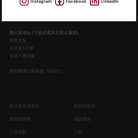
Instagram
Facebook
LinkedIn
ESF EXPLORE
英基探新
辦公室地址 (不提供查詢及報名服務)
香港北角
英皇道510號
港運大廈12樓
慈善機構註冊編號 : 91/4172
為什麼報讀英基
新聞與媒體
我們的團隊
投訴機制
上課地點
活動