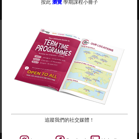
按此
瀏覽
學期課程小冊子
2025-2026年度課程現正接受報名 -
更多
查看課程年曆：
備註
英基探新提供各種適合所有學齡的課程。 除體育課程和
語言學習外，我們亦設有藝術、STEM 和遊戲小組課
程。
在上面點擊“了解更多”查看我們的學期表。
所有課程按堂數比例收費，隨時加入吧！
立即報名
追蹤我們的社交媒體！