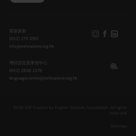
英基探新
(852) 2711 1280
info@esfexplore.org.hk
灣仔語言及學習中心
(852) 2838 2276
languagecentre@esfexplore.org.hk
2026 ESF Explore by English Schools Foundation. All rights
reserved
Sitemap