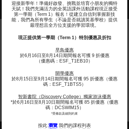
迎接新學年！準備好啟發、挑戰並培育小朋友的獨特
05
在挑戰來增強信心和成就感
天賦！我們充滿活力的全英語課外活動課程現正接受
第一學期（Term 1）報名！
從建立自信到掌握新技
能，我們為所有學生（不論是否就讀英基學校）提供
最理想且全方位支援的學習環境。
現正提供第一學期（Term 1）特別優惠及折扣
家長分享
早鳥優惠
"This year the streamlining of age
於6月16日至8月14日期間報名可獲 9 折優惠
groups worked much better. Having the
（優惠碼：ESF_T1EB10）
same age/skill level and smaller class
worked better."
開學優惠
於8月15日至9月14日期間報名可獲 95 折優惠（優惠
- Parent, South Island School
碼：ESF_T1BTS5）
智新書院（Discovery College）獨家游泳優惠
*於6月16日至8月10日期間報名可獲 85 折優惠（優惠
碼：DCSWIM15）
*受條款及細則約束
按此
瀏覽
我們的課程列表