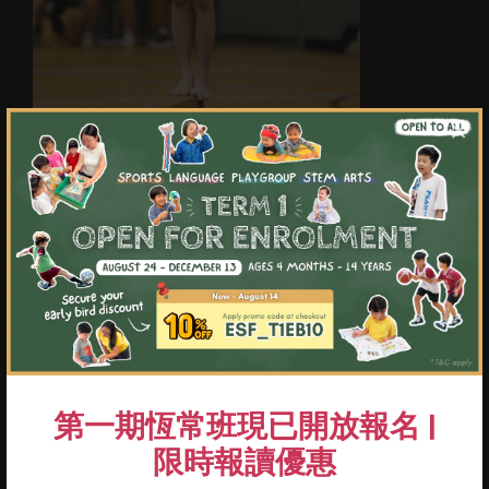
×
重點及學習成果
01
透過小班授課體驗個人化的訓練和量身訂製
的教學模式
02
不但掌握體操技術，更可以提升重要的生活
技能，例如毅力和團隊合作
03
透過不同訓練和經驗豐富的教練指導下提升
技術水平，達到學習目標
第一期恆常班現已開放報名 |
04
鎩練敏捷度，力量，專注力，靈活性及意志
限時報讀優惠
力，打下成功的基礎