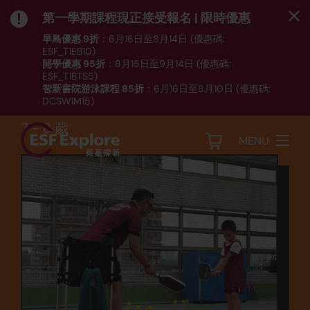
第一學期課程現正接受報名 | 限時優惠
早鳥優惠 9折
：6月16日至8月14日 (優惠碼:
ESF_T1EB10)
開學優惠 95折
：8月15日至9月14日 (優惠碼:
運動
ESF_T1BTS5)
智新書院游泳課程 85折
：6月16日至8月10日 (優惠碼:
匹克球 (PB1B)
DCSWIM15)
*受條款及細則約束｜
按此
瀏覽課程列表
7 - 8 歲
MENU