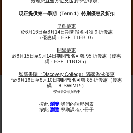
最理想且全方位支援的學習環境。
現正提供第一學期（Term 1）特別優惠及折扣
學生應穿著舒適的運動服和無痕波鞋上課。學生應穿著
早鳥優惠
舒適的運動服和無痕波鞋上課。建議家長在收到歡迎信
於6月16日至8月14日期間報名可獲 9 折優惠
（優惠碼：ESF_T1EB10）
(Welcome Letter)後才購買球拍，以防課程因報名人數
不足而取消。教練將備有少量備用球拍供未能自備的學
開學優惠
生使用。
於8月15日至9月14日期間報名可獲 95 折優惠（優惠
碼：ESF_T1BTS5）
智新書院（Discovery College）獨家游泳優惠
*於6月16日至8月10日期間報名可獲 85 折優惠（優惠
碼：DCSWIM15）
*受條款及細則約束
備註
按此
瀏覽
我們的課程列表
英基探新提供各種適合所有學齡的課程。 除體育課程和
按此
瀏覽
學期課程小冊子
語言學習外，我們亦設有藝術、STEM 和遊戲小組課
程。
在上面點擊“了解更多”查看我們的學期表。