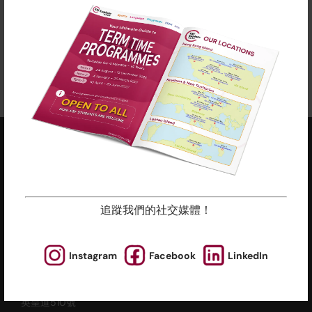
所有課程按堂數比例收費，隨時加入吧！
立即報名
2025-2026年度課程現正接受報名 -
更多
查看課程年曆：
追蹤我們的社交媒體！
ESF EXPLORE
英基探新
Instagram
Facebook
LinkedIn
辦公室地址 (不提供查詢及報名服務)
香港北角
英皇道510號