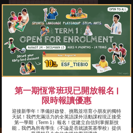
×
重點及學習成果
01
匹克球基本技巧：握拍、站姿、揮拍、規則
與得分
02
學習基本技能，如網前球、截擊、發球和抽
擊
03
透過有趣的練習和遊戲，增強手眼協調能力
第一期恆常班現已開放報名 |
限時報讀優惠
04
訓練基本動作和敏捷度
迎接新學年！準備好啟發、挑戰並培育小朋友的獨特
05
建立運動的正面態度
天賦！我們充滿活力的全英語課外活動課程現正接受
第一學期（Term 1）報名！
從建立自信到掌握新技
能，我們為所有學生（不論是否就讀英基學校）提供