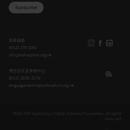
英基探新
(852) 2711 1280
info@esfexplore.org.hk
灣仔語言及學習中心
(852) 2838 2276
languagecentre@esfexplore.org.hk
2026 ESF Explore by English Schools Foundation. All rights
reserved