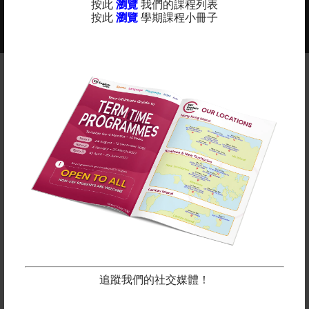
按此
瀏覽
我們的課程列表
2025-2026年度課程現正接受報名 -
按此
瀏覽
學期課程小冊子
更多
查看課程年曆：
備註
英基探新提供適合所有年齡段直至中學水平的各種課
程。 除了體育課程和語言學習外，我們還為年輕人開設
了藝術、STEM 和遊戲小組課程。
在上面點擊“了解更多”查看我們的學期日期。
所有課程按比例接受註冊及收費，隨時加入吧！
立即報名
追蹤我們的社交媒體！