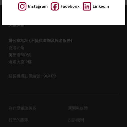
Instagram
Facebook
LinkedIn
ESF EXPLORE
英基探新
辦公室地址 (不提供查詢及報名服務)
香港北角
英皇道510號
港運大廈12樓
慈善機構註冊編號 : 91/4172
為什麼報讀英基
新聞與媒體
我們的團隊
投訴機制