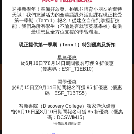
03
正確完成各項泳式的轉身動作，並在池邊推
迎接新學年！準備好啟發、挑戰並培育小朋友的獨特
進時維持身體流線
天賦！我們充滿活力的全英語課外活動課程現正接受
第一學期（Term 1）報名！
從建立自信到掌握新技
04
介紹競賽訓練的各個範疇，例如按照距離調
能，我們為所有學生（不論是否就讀英基學校）提供
整速度及間歇式訓練，以提升運動員的耐力
最理想且全方位支援的學習環境。
05
掌握訓練術語及指示的基本知識，為泳手投
現正提供第一學期（Term 1）特別優惠及折扣
身競賽訓練環境作好準備
早鳥優惠
於6月16日至8月14日期間報名可獲 9 折優惠
（優惠碼：ESF_T1EB10）
開學優惠
於8月15日至9月14日期間報名可獲 95 折優惠（優惠
碼：ESF_T1BTS5）
備註 :
我們將會根據學生的能力水平進行分組。 年齡組別僅作
智新書院（Discovery College）獨家游泳優惠
一般參考。
*於6月16日至8月10日期間報名可獲 85 折優惠（優惠
碼：DCSWIM15）
*受條款及細則約束