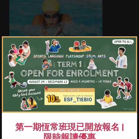
×
重點及學習成果
01
於1分30秒內完成兩次50米自由式、背泳及
蛙式，並保持穩定成績、以蝶式完成25米、
展現良好的技巧
第一期恆常班現已開放報名 |
02
完成100米個人混合泳（符合轉身規定）
限時報讀優惠