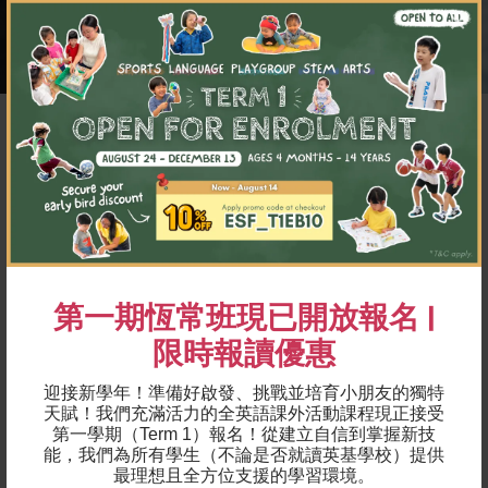
×
適合2到 6 歲兒童
為甚麼選擇英基語言及學習？
第一期恆常班現已開放報名 |
每年都有超過 𝟭,𝟳𝟬𝟬 位學生報讀我們的語文班。
限時報讀優惠
我們的語言課程開放予所有英基及非英基學生參與。我
迎接新學年！準備好啟發、挑戰並培育小朋友的獨特
們相信游戲是幼兒發展和學習的基礎；因此，我們的教
天賦！我們充滿活力的全英語課外活動課程現正接受
學法是以遊戲和探究式學習為基礎。
第一學期（Term 1）報名！
從建立自信到掌握新技
能，我們為所有學生（不論是否就讀英基學校）提供
最理想且全方位支援的學習環境。