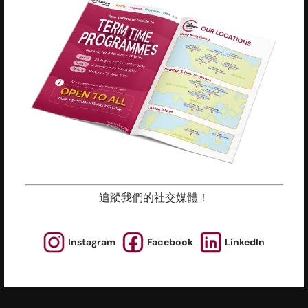
慈善機構註冊編號 : 91/4172
為什麼報讀英基
新聞與媒體
我們的團隊
投訴機制
上課地點
活動
朋友推薦計劃
常見問題
追蹤我們的社交媒體！
政策與指引
職位空缺
Instagram
Facebook
LinkedIn
課程年曆
設施預訂