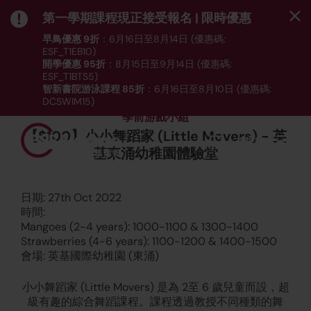
第一學期課程現正接受報名 | 限時優惠
早鳥優惠 9折
：6月16日至8月14日 (優惠碼:
ESF_T1EB10)
開學優惠 95折
：8月15日至9月14日 (優惠碼:
ESF_T1BTS5)
智新書院游泳課程 85折
：6月16日至8月10日 (優惠碼:
DCSWIM15)
*受條款及細則約束｜
按此
瀏覽課程列表
學前游戲小組
【$100】小小舞蹈家 (Little Movers) - 英
MENU
基東涌幼稚園體驗堂
日期: 27th Oct 2022
時間:
Mangoes (2-4 years): 1000-1100 & 1300-1400
Strawberries (4-6 years): 1100-1200 & 1400-1500
會場: 英基國際幼稚園 (東涌)
小小舞蹈家 (Little Movers) 是為 2至 6 歲兒童而設，超
級有趣的綜合舞蹈課程。課程透過教授不同種類的舞