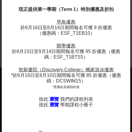
現正提供第一學期（Term 1）特別優惠及折扣
早鳥優惠
小小舞蹈家 - 英基國際幼稚園 (東涌)體驗堂
於6月16日至8月14日期間報名可獲 9 折優惠
（優惠碼：ESF_T1EB10）
立即報名
開學優惠
於8月15日至9月14日期間報名可獲 95 折優惠（優惠
碼：ESF_T1BTS5）
智新書院（Discovery College）獨家游泳優惠
*於6月16日至8月10日期間報名可獲 85 折優惠（優惠
碼：DCSWIM15）
ESF EXPLORE
*受條款及細則約束
英基探新
按此
瀏覽
我們的課程列表
辦公室地址 (不提供查詢及報名服務)
按此
瀏覽
學期課程小冊子
香港北角
英皇道510號
港運大廈12樓