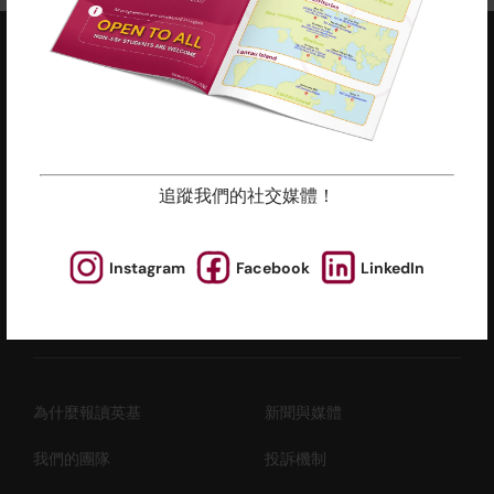
ESF EXPLORE
英基探新
辦公室地址 (不提供查詢及報名服務)
香港北角
追蹤我們的社交媒體！
英皇道510號
港運大廈12樓
Instagram
Facebook
LinkedIn
慈善機構註冊編號 : 91/4172
為什麼報讀英基
新聞與媒體
我們的團隊
投訴機制