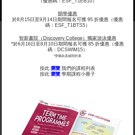
（優惠碼：ESF_T1EB10）
2025-2026年度課程現正接受報名 -
更多
查看課程年曆：
開學優惠
於8月15日至9月14日期間報名可獲 95 折優惠（優惠
碼：ESF_T1BTS5）
智新書院（Discovery College）獨家游泳優惠
備註
*於6月16日至8月10日期間報名可獲 85 折優惠（優惠
碼：DCSWIM15）
英基
探新
提供適合所有年齡段直至中學水平的各種課
*受條款及細則約束
程。 除了體育課程和語言學習外，我們還為年輕人開設
了藝術、STEM 和遊戲小組課程。
按此
瀏覽
我們的課程列表
按此
瀏覽
學期課程小冊子
在上面點擊“了解更多”查看我們的學期日期。
所有課程按比例接受註冊及收費，隨時加入吧！
立即報名