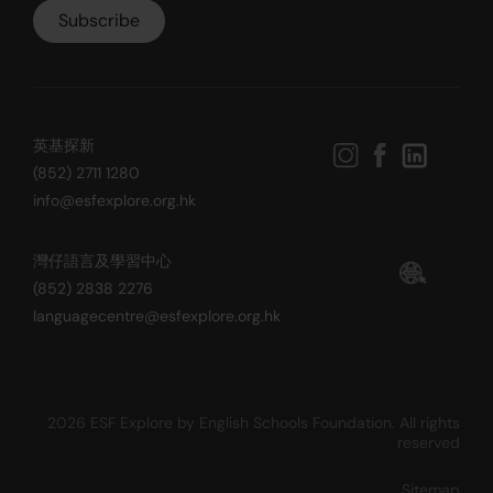
英基探新
(852) 2711 1280
info@esfexplore.org.hk
灣仔語言及學習中心
(852) 2838 2276
languagecentre@esfexplore.org.hk
2026 ESF Explore by English Schools Foundation. All rights
reserved
Sitemap