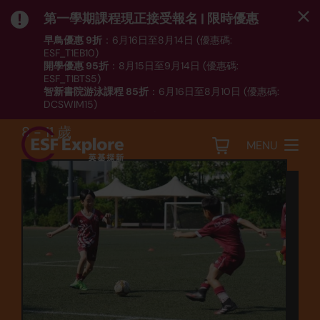
第一學期課程現正接受報名 | 限時優惠
早鳥優惠 9折
：6月16日至8月14日 (優惠碼:
ESF_T1EB10)
開學優惠 95折
：8月15日至9月14日 (優惠碼:
運動
ESF_T1BTS5)
智新書院游泳課程 85折
：6月16日至8月10日 (優惠碼:
足球 - 高小 (FB2)
DCSWIM15)
*受條款及細則約束｜
按此
瀏覽課程列表
8 - 11 歲
MENU