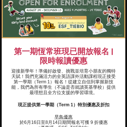
重點及學習成果
01
在1對1、2對2的獨立比賽中嘗試進攻及防守
02
學習基本的訓練梯步法
第一期恆常班現已開放報名 |
03
基礎的速度、敏捷及快速（SAQ）動作技巧
限時報讀優惠
04
認識及負責特定位置（後衛、左右中場、前
迎接新學年！準備好啟發、挑戰並培育小朋友的獨特
鋒、守門員）
天賦！我們充滿活力的全英語課外活動課程現正接受
第一學期（Term 1）報名！
從建立自信到掌握新技
05
能，我們為所有學生（不論是否就讀英基學校）提供
掌握解決個人及球隊問題的能力
最理想且全方位支援的學習環境。
06
基本假動作（傳球的假動作或傳球方向的假
現正提供第一學期（Term 1）特別優惠及折扣
動作）
早鳥優惠
於6月16日至8月14日期間報名可獲 9 折優惠