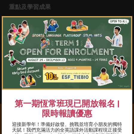
重點及學習成果
01
×
掌握獨立游泳的技巧，並從中建立自信心
02
熟習水上安全及自救技巧
03
獨立地俯浮及仰浮
04
獨立地滑行（5秒）
05
以俯浮及仰浮姿勢踢腿
06
將踢腿／划手動作結合成俯泳及背泳泳姿
第一期恆常班現已開放報名 |
限時報讀優惠
迎接新學年！準備好啟發、挑戰並培育小朋友的獨特
天賦！我們充滿活力的全英語課外活動課程現正接受