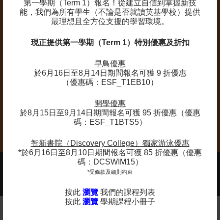
備註：
第一學期（Term 1）報名！
從建立自信到掌握新技
能，我們為所有學生（不論是否就讀英基學校）提供
最理想且全方位支援的學習環境。
首堂評估：
學員將於第一堂接受評估以安排合適
級別。如需調班，我們將直接通知家長。
現正提供第一學期（Term 1）特別優惠及折扣
班別調整：
為保障安全與最佳學習效果，英基探
新保留隨時依學員能力調整其班別、級別或上課
早鳥優惠
時間的權利。
於6月16日至8月14日期間報名可獲 9 折優惠
（優惠碼：ESF_T1EB10）
時間及場地變動：
因應營運需要，課程時間及場
地或有所變動。如有調整，我們將盡快通知家
開學優惠
長。
於8月15日至9月14日期間報名可獲 95 折優惠（優惠
碼：ESF_T1BTS5）
智新書院（Discovery College）獨家游泳優惠
*於6月16日至8月10日期間報名可獲 85 折優惠（優惠
碼：DCSWIM15）
2025-2026年度課程現正接受報名 -
*受條款及細則約束
更多
查看課程年曆：
按此
瀏覽
我們的課程列表
按此
瀏覽
學期課程小冊子