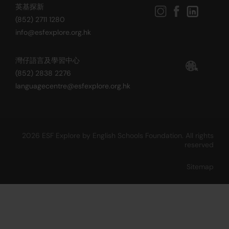
英基探新
(852) 2711 1280
info@esfexplore.org.hk
灣仔語言及學習中心
(852) 2838 2276
languagecentre@esfexplore.org.hk
2026 ESF Explore by English Schools Foundation. All rights
reserved
Sitemap