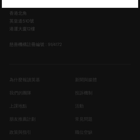
辦公室地址 (不提供查詢及報名服務)
香港北角
英皇道510號
港運大廈12樓
慈善機構註冊編號 : 91/4172
為什麼報讀英基
新聞與媒體
我們的團隊
投訴機制
上課地點
活動
朋友推薦計劃
常見問題
政策與指引
職位空缺