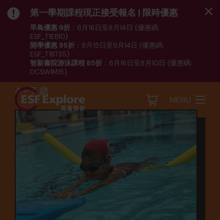
第一學期課程現正接受報名 | 限時優惠
早鳥優惠 9折
：6月16日至8月14日 (優惠碼:
ESF_T1EB10)
開學優惠 95折
：8月15日至9月14日 (優惠碼:
運動
ESF_T1BTS5)
智新書院游泳課程 85折
：6月16日至8月10日 (優惠碼:
游泳 - SW1A
DCSWIM15)
*受條款及細則約束｜
按此
瀏覽課程列表
4 - 7 歲
MENU