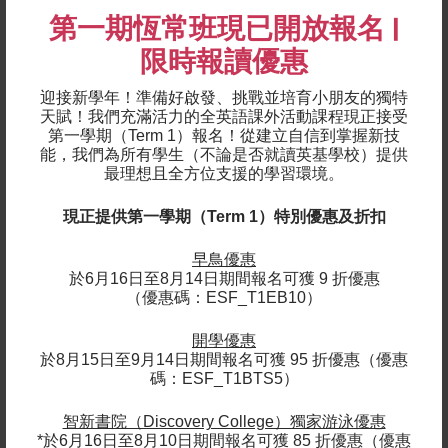
*新* 編程： Pocket Apps：我的終極隨身百寶袋
第一期恆常班現已開放報名 |
*新* 編程： Web Development 102：打造你的專
屬互動網站
限時報讀優惠
1對1語文課程
(1-to-1 classes)
迎接新學年！準備好啟發、挑戰並培育小朋友的獨特
中學課程 (12+ 歲):
天賦！我們充滿活力的全英語課外活動課程現正接受
第一學期（Term 1）報名！
從建立自信到掌握新技
能，我們為所有學生（不論是否就讀英基學校）提供
西班牙語強化課程
(Spanish Intensive
最理想且全方位支援的學習環境。
Improvers)
1對1語文課程
(1-to-1 classes)
現正提供第一學期（Term 1）特別優惠及折扣
運動課程:
早鳥優惠
於6月16日至8月14日期間報名可獲 9 折優惠
籃球
(5-16 歲)
（優惠碼：ESF_T1EB10）
足球
(5-13 歲)
游水
(3-18+ 歲)
開學優惠
綜合運動班 – 親子班/ 非親子班/ Kindi-Combo
(3-
於8月15日至9月14日期間報名可獲 95 折優惠（優惠
6 歲, Multi-sports/Kindi-Combo)
碼：ESF_T1BTS5）
體操
(4-15 歲)
網球
(4-12 歲)
智新書院（Discovery College）獨家游泳優惠
匹克球
(5-8歲)
*於6月16日至8月10日期間報名可獲 85 折優惠（優惠