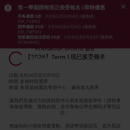
第一學期課程現正接受報名 | 限時優惠
早鳥優惠 9折
：6月16日至8月14日 (優惠碼:
ESF_T1EB10)
開學優惠 95折
：8月15日至9月14日 (優惠碼:
ESF_T1BTS5)
智新書院游泳課程 85折
：6月16日至8月10日 (優惠碼:
DCSWIM15)
*受條款及細則約束｜
按此
瀏覽課程列表
PLAYGROUP, SPORTS, 語言
【2026】Term 1 現已接受報名
MENU
日期: 8月24日至12月13日
時間: 多個時段選擇
會場: 各英基校園及學習中心，遍布港九新界
讓我們充滿活力的課程陪伴小朋友迎接新學年！課程專
為激發潛能、挑戰自我，並培養每位學生獨特才華而設
計。
無論你的小朋友熱愛運動、渴望學習新語言、提升英語