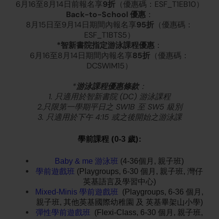
9折
6月16至8月14日前報名享
（優惠碼：ESF_T1EB10）
Back-to-School 優惠
：
95折
8月15日至9月14日期間內報名享
（優惠碼：
ESF_T1BTS5）
*智新書院指定游泳課程優惠
：
85折
6月16至8月14日期間內報名享
（優惠碼：
DCSWIM15）
*
游泳課程優惠條款
：
1. 只適用於智新書院 (DC) 游泳課程
2.只限第一學期平日之 SW1B 至 SW5 級別
3. 只適用於下午 4:15 或之後開始之游泳課
(
):
學前課程
0-3 歲
Baby & me 游泳班
(4-36個月, 親子班)
學前遊戲班
(Playgroups, 6-30 個月, 親子班, 灣仔
英基語言及學習中心)
Mixed-Minis 學前
遊戲
班
(Playgroups, 6-36 個月,
親子班, 其他英基國際幼稚園 及 英基畢架山小學)
彈性學前遊戲班
(Flexi-Class, 6-30 個月, 親子班,