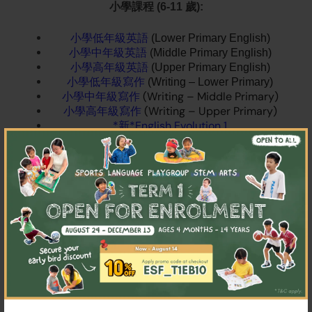
小學課程 (6-11 歲):
小學低年級英語
(Lower Primary English)
小學中年級英語
(Middle Primary English)
小學高年級英語
(Upper Primary English)
小學
低年級
寫作
(Writing – Lower Primary)
(Writing – Middle Primary)
小學
中年級
寫作
(Writing – Upper Primary)
小學
高年級
寫作
*新*English Evolution 1
×
*新*English Evolution 2
西班牙文
(Spanish)
法語初班
(French for Beginners)
*更新版* 小學拼音 – Sound Lab 3
(Phonics –
Sound Lab 3)
Dalcroze Eurhythmics Expressive Arts
Drama Loop 戲劇班
(主題：魔法壞女巫
Wicked）
Drama Circle 戲劇班
(主題：魔法黑森林 Into the
Woods）
*新*普通語戲劇班
(主題：動物王國 Animal
Kingdom）